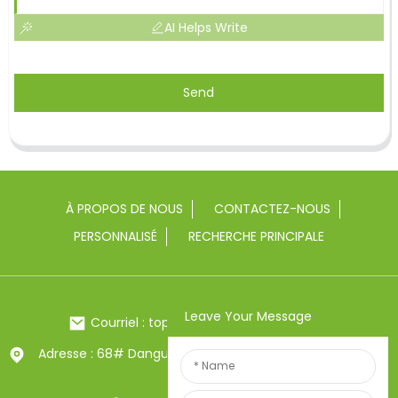
AI Helps Write
Send
À PROPOS DE NOUS
CONTACTEZ-NOUS
PERSONNALISÉ
RECHERCHE PRINCIPALE
Leave Your Message
Courriel : toptrue2@chinatoptrue.com
Adresse : 68# Dangui Road, ville de Yongkang, Zhejiang,
Chine