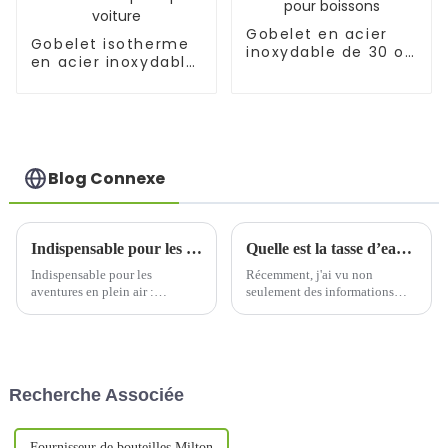
Gobelet en acier
Gobelet isotherme
inoxydable de 30 oz
en acier inoxydable
pour boissons
de 1 200 ml avec
paille pour voiture
Blog Connexe
Indispensable pour les aventures en plein air : recommandation de tasse thermos haute performance
Quelle est la tasse d’eau empoisonnée dont on parle dans les nouvelles ?
Indispensable pour les
Récemment, j'ai vu non
aventures en plein air :
seulement des informations
Recommandation de tasse
critiquant les gobelets d'eau
thermos haute performance 1.
toxiques à la télévision, mais
Points clés pour choisir des
aussi des vidéos critiquant les
tasses thermos 1.1 Choix du
gobelets d'eau toxiques sur de
matériauLe matériau de la tasse
nombreuses plateformes vidéo
Recherche Associée
thermos est un facteur clé qui
en ligne. Ces vidéos sont
affecte...
présentées par de nombreux...
Fournisseur de bouteilles Milton