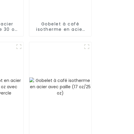
 acier
Gobelet à café
e 30 oz
isotherme en acier
sons
inoxydable de 30 oz
avec poignée