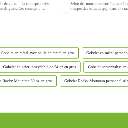
e de vie sain, la conception des
Selon des rumeurs scientifiques réfuté
intelligents. Ces conceptions
tremper des baies de goji dans une t
l'habitude de préparer du thé dans une
Gobelet en métal avec paille en métal en gros
Gobelet en métal personna
Gobelet en acier inoxydable de 24 oz en gros
Gobelet personnalisé en 
t Rocky Mountain 30 oz en gros
Gobelet Rocky Mountain personnalisé 