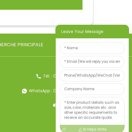
Leave Your Message
ERCHE PRINCIPALE
Tél. : 0086-13857957906
WhatsApp : 0086-13857957906
Poids:34247497
AI Helps Write