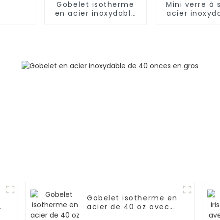
Gobelet isotherme
Mini verre à 
en acier inoxydable
acier inoxyd
avec paille
3 oz avec pa
couverc
Gobelet isotherme en
e
acier de 40 oz avec
couvercle et paille