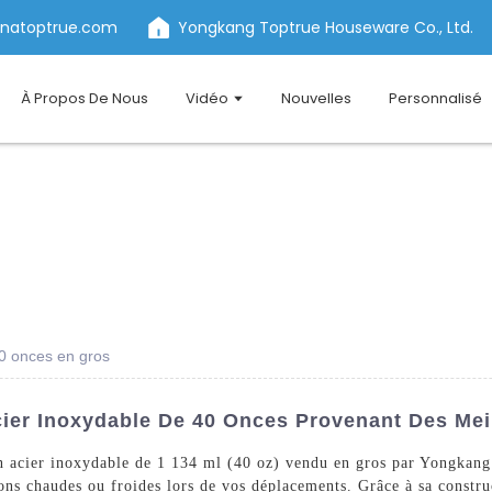
inatoptrue.com
Yongkang Toptrue Houseware Co., Ltd.
À Propos De Nous
Vidéo
Nouvelles
Personnalisé
40 onces en gros
ier Inoxydable De 40 Onces Provenant Des Mei
en acier inoxydable de 1 134 ml (40 oz) vendu en gros par Yongkan
ons chaudes ou froides lors de vos déplacements. Grâce à sa construc