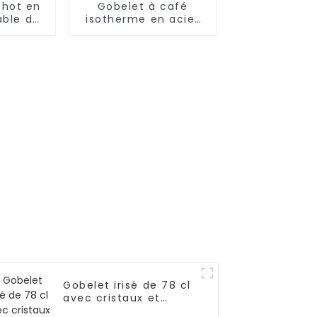
shot en
Gobelet à café
able de
isotherme en acier
ille et
avec paille (17 oz/25
le
oz)
Gobelet irisé de 78 cl
avec cristaux et
strass