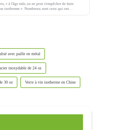
es, « à l'âge mûr, on ne peut s'empêcher de faire
asse isotherme ». Nombreux sont ceux qui ont
 tasse isotherme. Ho...
lisé avec paille en métal
acier inoxydable de 24 oz
de 30 oz
Verre à vin isotherme en Chine