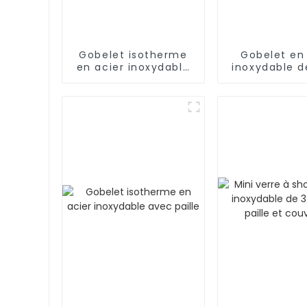
Gobelet isotherme
Gobelet en
en acier inoxydable
inoxydable d
de 40 oz avec
pour bois
poignée et paille,
garde au frais
pendant 24 h