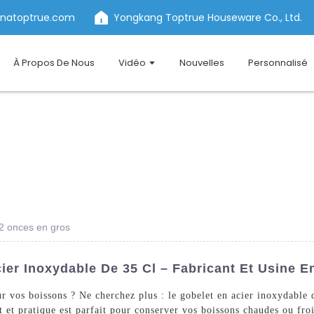
inatoptrue.com
Yongkang Toptrue Houseware Co., Ltd.
À Propos De Nous
Vidéo
Nouvelles
Personnalisé
12 onces en gros
ier Inoxydable De 35 Cl – Fabricant Et Usine E
ur vos boissons ? Ne cherchez plus : le gobelet en acier inoxydabl
 et pratique est parfait pour conserver vos boissons chaudes ou fro