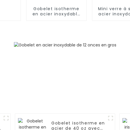
Gobelet isotherme
Mini verre à 
en acier inoxydable
acier inoxyd
avec paille
3 oz avec pa
couverc
Gobelet isotherme en
e
acier de 40 oz avec