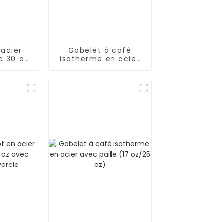
 acier
Gobelet à café
e 30 oz
isotherme en acier
sons
inoxydable de 30 oz
avec poignée