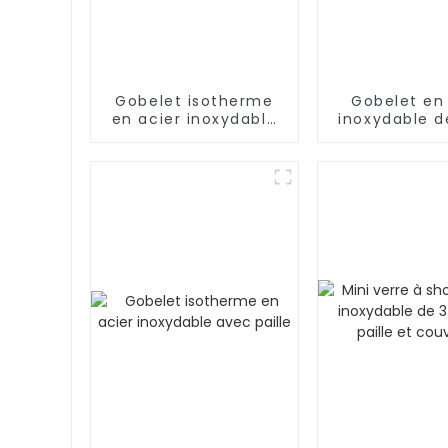
Gobelet isotherme
Gobelet en
en acier inoxydable
inoxydable d
de 40 oz avec
pour bois
poignée et paille,
garde au frais
pendant 24 h