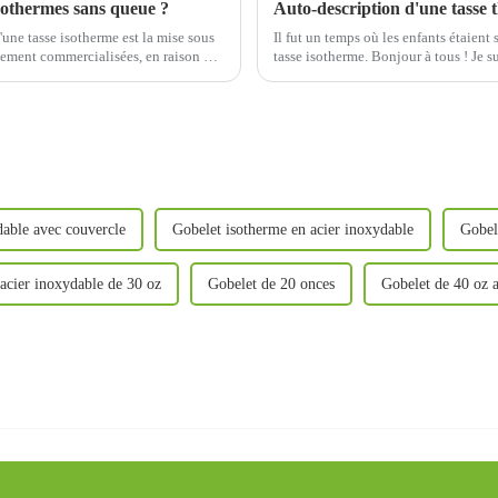
isothermes sans queue ?
d'une tasse isotherme est la mise sous
Il fut un temps où les enfants étaient
lement commercialisées, en raison de
tasse isotherme. Bonjour à tous ! Je 
tout le monde aime voir ! L'hiver ar
dable avec couvercle
Gobelet isotherme en acier inoxydable
Gobel
acier inoxydable de 30 oz
Gobelet de 20 onces
Gobelet de 40 oz a