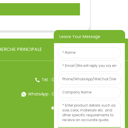
Leave Your Message
ERCHE PRINCIPALE
Tél. : 0086-13857957906
WhatsApp : 0086-13857957906
Poids:34247497