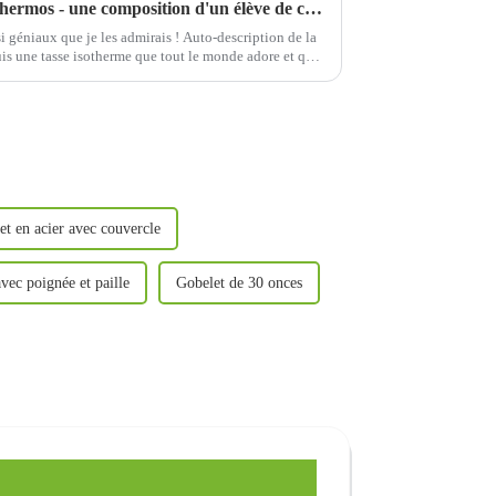
Auto-description d'une tasse thermos - une composition d'un élève de cinquième année d'école primaire
 si géniaux que je les admirais ! Auto-description de la
suis une tasse isotherme que tout le monde adore et que
rive…
et en acier avec couvercle
vec poignée et paille
Gobelet de 30 onces