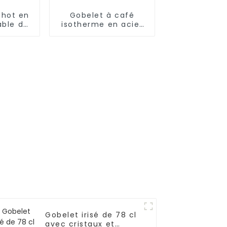
shot en
Gobelet à café
able de
isotherme en acier
ille et
avec paille (17 oz/25
le
oz)
Gobelet irisé de 78 cl
avec cristaux et