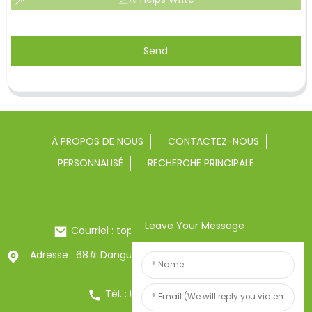
Send
À PROPOS DE NOUS
CONTACTEZ-NOUS
PERSONNALISÉ
RECHERCHE PRINCIPALE
Leave Your Message
Courriel : toptrue2@chinatoptrue.com
Adresse : 68# Dangui Road, ville de Yongkang, Zhejiang,
Chine
Tél. : 0086-13857957906