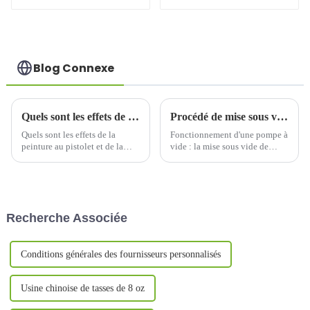
de 1 200 ml avec
24 oz
paille pour voiture
Blog Connexe
Quels sont les effets de la peinture et de la sérigraphie sur l’apparence de la tasse thermos ?
Procédé de mise sous vide de tasses en acier inoxydable
Quels sont les effets de la
Fonctionnement d'une pompe à
peinture au pistolet et de la
vide : la mise sous vide de
sérigraphie sur l'apparence des
coupelles en acier inoxydable
gobelets thermos ? 1. L'effet de
nécessite une pompe à vide.
la peinture au pistolet sur
Une pompe à vide est un
l'apparence des gobelets
dispositif mécanique
thermos 1.1 Effet de couleur et
permettant d'extraire les
Recherche Associée
de brillancePai...
molécules de gaz afin d'obtenir
un état de vide en réduisant la
pression.
Conditions générales des fournisseurs personnalisés
Usine chinoise de tasses de 8 oz