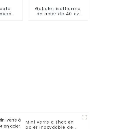
 café
Gobelet isotherme
 avec
en acier de 40 oz
 paille
avec couvercle et
paille
Mini verre à shot en
acier inoxydable de 3