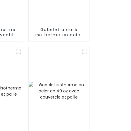
therme
Gobelet à café
xydable
isotherme en acier
lle
avec paille (17 oz/25
oz)