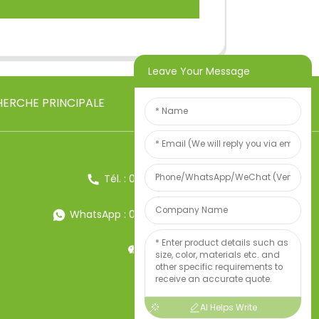
Leave Your Message
ERCHE PRINCIPALE
Tél. : 0086-13857957906
WhatsApp : 0086-13857957906
Poids:34247497
AI Helps Write