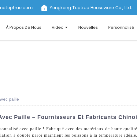
inatoptrue.com
Yongkang Toptrue Houseware Co., Ltd.
À Propos De Nous
Vidéo
Nouvelles
Personnalisé
vec paille
vec Paille – Fournisseurs Et Fabricants Chino
nnalisé avec paille ! Fabriqué avec des matériaux de haute qualité 
olation à double paroi maintient les boissons à la température idéale,