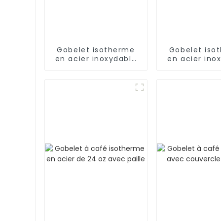
Gobelet isotherme
Gobelet iso
en acier inoxydable
en acier ino
de 40 oz avec
avec pai
poignée et paille,
garde au frais
pendant 24 h