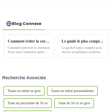
rabattable pour
poignée
café
Blog Connexe
Comment éviter la corrosion dans une tasse thermos après polissage ?
Le guide le plus complet pour choisir des tasses thermos en 2025
Comment prévenir la corrosion
Le guide le plus complet pour
d'une tasse isotherme après
choisir ses gobelets isothermes
polissage ? Bien que la
en 2025. Contenants de
résistance à la corrosion de la
boissons indispensables au
tasse isotherme en acier
quotidien, les gobelets
inoxydable poli ait été
isothermes sont de plus en plus
améliorée, certaines
demandés. On estime que d'ici
Recherche Associée
précautions restent à prendre…
2025,...
Tasses en métal en gros
Tasses en métal personnalisées
Tasse en porcelaine de 16 oz
Tasse de 16 oz en gros