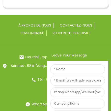
À PROPOS DE NOUS
CONTACTEZ-NOUS
PERSONNALISÉ
RECHERCHE PRINCIPALE
Leave Your Message
Courriel : toptrue2@chinatoptrue.com
Adresse : 68# Dangui Road, ville de Yongkang, Zhejiang,
Chine
Tél. : 0086-13857957906
WhatsApp : 0086-13857957906