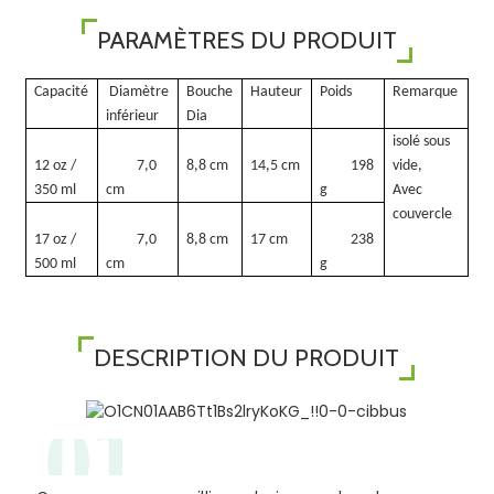
PARAMÈTRES DU PRODUIT
Capacité
Diamètre
Bouche
Hauteur
Poids
Remarque
inférieur
Dia
isolé sous
12 oz /
7,0
8,8 cm
14,5 cm
198
vide,
350 ml
cm
g
Avec
couvercle
17 oz /
7,0
8,8 cm
17 cm
238
500 ml
cm
g
DESCRIPTION DU PRODUIT
01