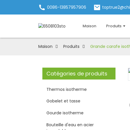
0086-13857957906
toptrue2@ch
Maison
Produits
Maison
Produits
Grande carafe isot
Catégories de produits
Loading...
Loading...
Thermos isotherme
Gobelet et tasse
Gourde isotherme
Bouteille d'eau en acier