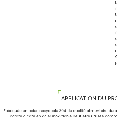
f
f
e
c
r
APPLICATION DU PR
Fabriquée en acier inoxydable 304 de qualité alimentaire durab
carafe à café en acier inoxydable peut être utilisée comm