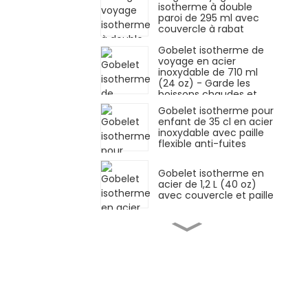
isotherme à double
paroi de 295 ml avec
couvercle à rabat
Gobelet isotherme de
voyage en acier
inoxydable de 710 ml
(24 oz) - Garde les
boissons chaudes et
froides
Gobelet isotherme pour
enfant de 35 cl en acier
inoxydable avec paille
flexible anti-fuites
Gobelet isotherme en
acier de 1,2 L (40 oz)
avec couvercle et paille
Gobelet isotherme en
inox de 1,2 L avec
couvercle étanche et
paille
Gobelet isotherme en
acier inoxydable de 1,2 L
(40 oz) avec paille et