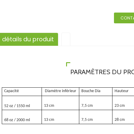
CONT
détails du produit
PARAMÈTRES DU PR
Capacité
Diamètre inférieur
Bouche Dia
Hauteur
13 cm
7,5 cm
23 cm
52 oz / 1550 ml
13 cm
7,5 cm
28 cm
68 oz / 2000 ml