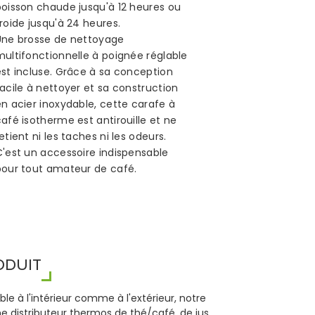
boisson chaude jusqu'à 12 heures ou
roide jusqu'à 24 heures.
Une brosse de nettoyage
multifonctionnelle à poignée réglable
est incluse. Grâce à sa conception
acile à nettoyer et sa construction
n acier inoxydable, cette carafe à
afé isotherme est antirouille et ne
etient ni les taches ni les odeurs.
C'est un accessoire indispensable
pour tout amateur de café.
ODUIT
le à l'intérieur comme à l'extérieur, notre
e distributeur thermos de thé/café, de jus,