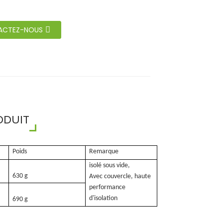
ACTEZ-NOUS
ODUIT
Poids
Remarque
isolé sous vide,
630 g
Avec couvercle, haute
performance
d'isolation
690 g