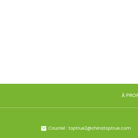
À PRO
Courriel : toptrue2@chinatoptrue.com