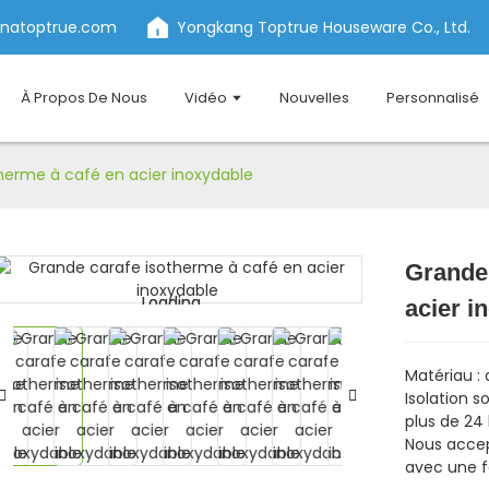
inatoptrue.com
Yongkang Toptrue Houseware Co., Ltd.
À Propos De Nous
Vidéo
Nouvelles
Personnalisé
herme à café en acier inoxydable
Grande 
Loading...
Loading...
acier i
Matériau : 
Isolation s
plus de 24
Nous accep
avec une 