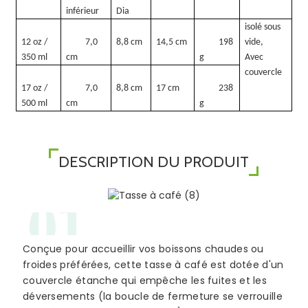
inférieur
Dia
isolé sous
12 oz /
7,0
8,8 cm
14,5 cm
198
vide,
350 ml
cm
g
Avec
couvercle
17 oz /
7,0
8,8 cm
17 cm
238
500 ml
cm
g
DESCRIPTION DU PRODUIT
01
Conçue pour accueillir vos boissons chaudes ou
froides préférées, cette tasse à café est dotée d'un
couvercle étanche qui empêche les fuites et les
déversements (la boucle de fermeture se verrouille