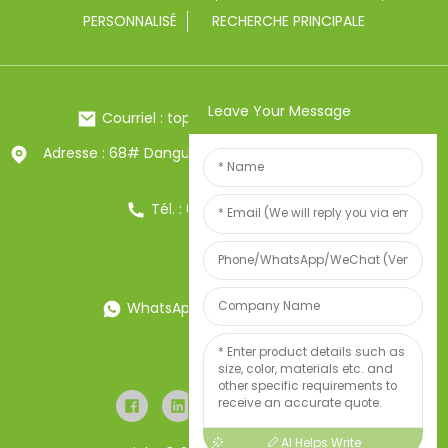
PERSONNALISÉ
RECHERCHE PRINCIPALE
Leave Your Message
Courriel : toptrue2@chinatoptrue.com
Adresse : 68# Dangui Road, ville de Yongkang, Zhejiang,
Chine
Tél. : 0086-13857957906
WhatsApp : 0086-13857957906
Poids:34247497
AI Helps Write