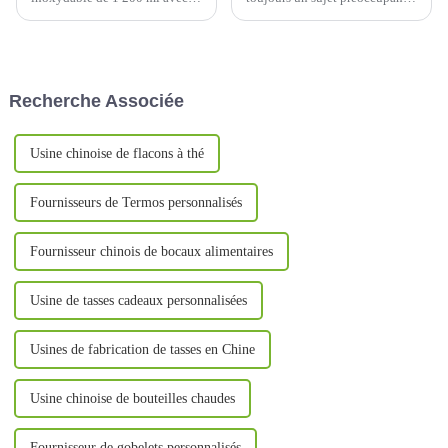
paille pour voiture : le
et la richesse des informations
compagnon de voyage ultime
disponibles sur Internet permet
Partir en voyage sur la route ou
aux consommateurs de
se déplacer quotidiennement
s'informer par eux-mêmes.
nécessite souvent un moyen
L'acier inoxydable est un
Recherche Associée
fiable et pratique de conserver
matériau courant pour un grand
votre boisson...
nombre de produits.
Usine chinoise de flacons à thé
Fournisseurs de Termos personnalisés
Fournisseur chinois de bocaux alimentaires
Usine de tasses cadeaux personnalisées
Usines de fabrication de tasses en Chine
Usine chinoise de bouteilles chaudes
Fournisseur de gobelets personnalisés