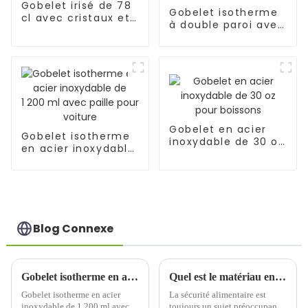
Gobelet irisé de 78
Gobelet isotherme
cl avec cristaux et
à double paroi avec
strass
paille et strass de
24 oz
Gobelet en acier
Gobelet isotherme
inoxydable de 30 oz
en acier inoxydable
pour boissons
de 1 200 ml avec
paille pour voiture
Blog Connexe
Gobelet isotherme en acier inoxydable de 1 200 ml avec paille pour voiture : le compagnon de voyage idéal
Quel est le matériau en acier inoxydable de la tasse thermos ?
Gobelet isotherme en acier
La sécurité alimentaire est
inoxydable de 1 200 ml avec
toujours un sujet préoccupant,