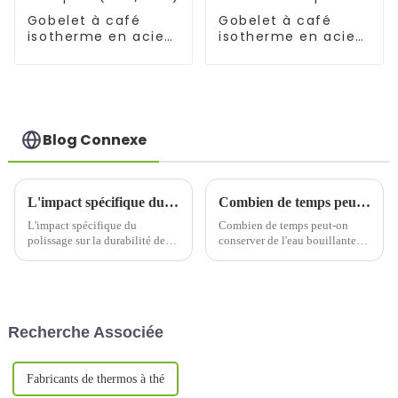
Gobelet à café
Gobelet à café
isotherme en acier
isotherme en acier
avec paille (17
de 24 oz avec paille
oz/25 oz)
Blog Connexe
L'impact spécifique du polissage sur la durabilité des tasses thermos
Combien de temps peut-on conserver de l'eau bouillante dans une bouteille thermos ?
L'impact spécifique du
Combien de temps peut-on
polissage sur la durabilité des
conserver de l'eau bouillante
tasses isothermes. Dans le
dans une bouteille thermos ?
rythme effréné de notre vie
L'eau bouillie ne peut être
actuelle, les tasses isothermes
conservée dans une bouteille
sont devenues un objet
thermos que pendant une
indispensable du quotidien.
journée maximum, et ne doit
Recherche Associée
Elles nous aident non
pas être bue après plus de trois
seulement à…
jours. Si l'eau est…
Fabricants de thermos à thé