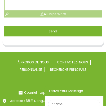
AI Helps Write
Send
À PROPOS DE NOUS
CONTACTEZ-NOUS
PERSONNALISÉ
RECHERCHE PRINCIPALE
Leave Your Message
Courriel : toptrue2@chinatoptrue.com
Adresse : 68# Dangui Road, ville de Yongkang, Zhejiang,
Chine