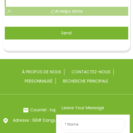
AI Helps Write
Send
À PROPOS DE NOUS
CONTACTEZ-NOUS
PERSONNALISÉ
RECHERCHE PRINCIPALE
Leave Your Message
Courriel : toptrue2@chinatoptrue.com
Adresse : 68# Dangui Road, ville de Yongkang, Zhejiang,
Chine