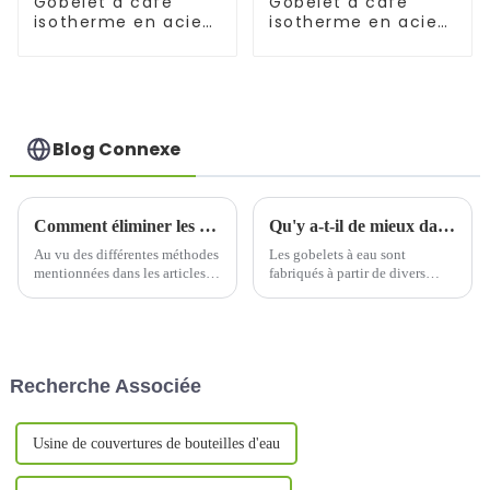
Gobelet à café
Gobelet à café
isotherme en acier
isotherme en acier
avec paille (17
de 24 oz avec paille
oz/25 oz)
Blog Connexe
Comment éliminer les marques de gril causées par le processus d'autocollant d'eau sur les tasses à eau ?
Qu'y a-t-il de mieux dans une bouteille d'eau valant quelques centaines de yuans qu'une bouteille d'eau valant des dizaines de yuans ?
Au vu des différentes méthodes
Les gobelets à eau sont
mentionnées dans les articles
fabriqués à partir de divers
précédents sur le site pour
matériaux, tels que l'acier
imprimer des motifs colorés et
inoxydable, le plastique,
complexes sur la surface des
l'aluminium, la céramique, le
gobelets à eau, nous allons
verre, la mélamine, etc. En
aujourd'hui donner un
raison de différents matériaux,
Recherche Associée
traitement pratique...
de différents styles et de
différentes fonctions, le prix...
Usine de couvertures de bouteilles d'eau