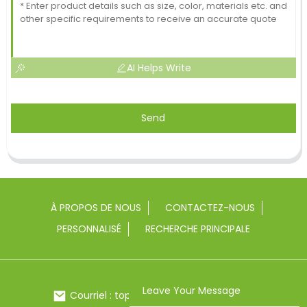
AI Helps Write
Send
À PROPOS DE NOUS
CONTACTEZ-NOUS
PERSONNALISÉ
RECHERCHE PRINCIPALE
Leave Your Message
Courriel : toptrue2@chinatoptrue.com