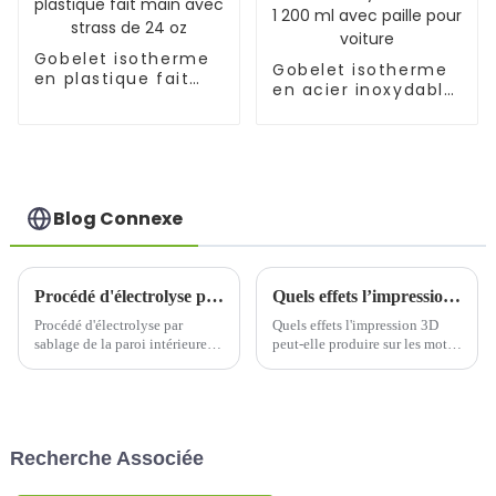
Gobelet isotherme
Gobelet isotherme
en plastique fait
en acier inoxydable
main avec strass
de 1 200 ml avec
de 24 oz
paille pour voiture
Blog Connexe
Procédé d'électrolyse par sablage de la paroi intérieure de la tasse thermos
Quels effets l’impression 3D peut-elle produire sur les motifs des gobelets thermos ?
Procédé d'électrolyse par
Quels effets l'impression 3D
sablage de la paroi intérieure
peut-elle produire sur les motifs
de la tasse thermos Le procédé
des gobelets thermos ?Sur le
d'électrolyse par sablage de la
marché de la personnalisation
paroi intérieure de la tasse
des gobelets thermos,
thermos est une technologie de
l'application de la technologie
traitement de surface qui
d'impression 3D se généralise
Recherche Associée
combine...
de plus en plus.