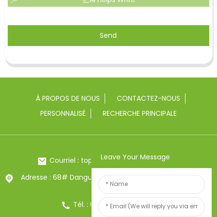
Send
À PROPOS DE NOUS
CONTACTEZ-NOUS
PERSONNALISÉ
RECHERCHE PRINCIPALE
Leave Your Message
Courriel : toptrue2@chinatoptrue.com
Adresse : 68# Dangui Road, ville de Yongkang, Zhejiang,
Chine
Tél. : 0086-13857957906