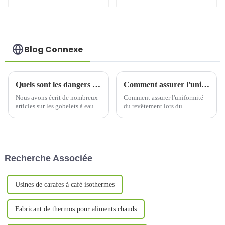
de 1 200 ml avec
24 oz
paille pour voiture
Blog Connexe
Quels sont les dangers liés à l’utilisation de bouteilles d’eau non alimentaires ?
Comment assurer l'uniformité du revêtement lors du traitement de surface de la tasse thermos ?
Nous avons écrit de nombreux
Comment assurer l'uniformité
articles sur les gobelets à eau et
du revêtement lors du
leur industrie. Nous avons
traitement de surface de la tasse
également expliqué en détail
thermos ? 1. Préparation
quels matériaux sont
préliminaire 1.1 Nettoyage et
respectueux du corps humain,
prétraitement de la
mais nous n'avons pas
surfaceNettoyage et
Recherche Associée
abordé…
prétraitement de la surface a...
Usines de carafes à café isothermes
Fabricant de thermos pour aliments chauds