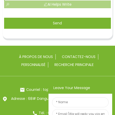
AI Helps Write
Send
À PROPOS DE NOUS
CONTACTEZ-NOUS
PERSONNALISÉ
RECHERCHE PRINCIPALE
Leave Your Message
Courriel : toptrue2@chinatoptrue.com
Adresse : 68# Dangui Road, ville de Yongkang, Zhejiang,
Chine
Tél. : 0086-13857957906