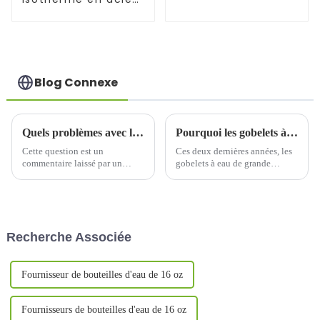
inoxydable de 30 oz
avec poignée
Blog Connexe
Quels problèmes avec la tasse d'eau affecteront directement son utilisation
Pourquoi les gobelets à eau de grande capacité sont-ils devenus un nouveau bonus de vente dans l’industrie des gobelets à eau ?
Cette question est un
Ces deux dernières années, les
commentaire laissé par un
gobelets à eau de grande
lecteur sous un autre article de
capacité ont soudainement fait
notre site web. Après réflexion,
leur apparition sur le marché.
j'ai réfléchi au type
Les données de diverses
d'informations que le lecteur
plateformes de commerce
souhaitait obtenir en posant
électronique montrent que les
Recherche Associée
cette question…
gobelets à eau de grande
capacité ont fait leur
apparition. Wh...
Fournisseur de bouteilles d'eau de 16 oz
Fournisseurs de bouteilles d'eau de 16 oz