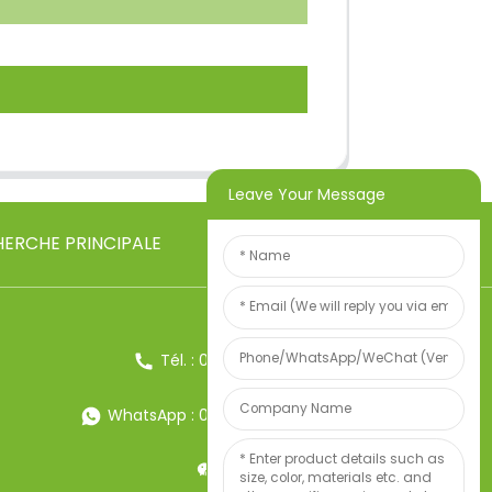
Leave Your Message
ERCHE PRINCIPALE
Tél. : 0086-13857957906
WhatsApp : 0086-13857957906
Poids:34247497