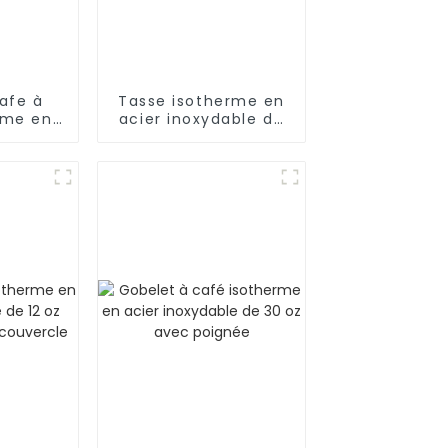
afe à
Tasse isotherme en
rme en
acier inoxydable de
dable
12 oz/17 oz pour café