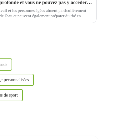
La tasse thermos est-elle trop profonde et vous ne pouvez pas y accéder pour la nettoyer ?
vail et les personnes âgées aiment particulièrement
 de l'eau et peuvent également préparer du thé en
auds
ge personnalisées
es de sport