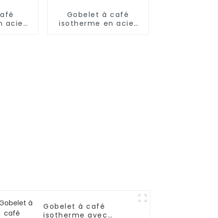
café
Gobelet à café
n acier
isotherme en acier
e 12 oz
inoxydable de 30 oz
ée et
avec poignée
le
Gobelet à café
isotherme avec