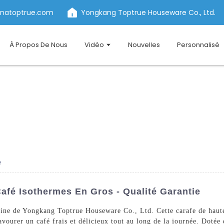
inatoptrue.com
Yongkang Toptrue Houseware Co., Ltd.
À Propos De Nous
Vidéo
Nouvelles
Personnalisé
e
afé Isothermes En Gros - Qualité Garantie
aine de Yongkang Toptrue Houseware Co., Ltd. Cette carafe de haute
ourer un café frais et délicieux tout au long de la journée. Dotée d