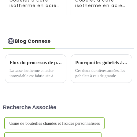
Gobelet à café
Gobelet à café
isotherme en acier
isotherme en acier
avec paille (17
de 24 oz avec paille
oz/25 oz)
Blog Connexe
Flux du processus de production de ventouses en acier inoxydable
Pourquoi les gobelets à eau de grande capacité sont-ils devenus un nouveau bonus de vente dans l’industrie des gobelets à eau ?
La tasse isotherme en acier
Ces deux dernières années, les
inoxydable est fabriquée à
gobelets à eau de grande
partir d'une double couche
capacité ont soudainement fait
d'acier inoxydable à l'intérieur
leur apparition sur le marché.
et à l'extérieur. Le réservoir
Les données de diverses
intérieur et la coque extérieure
plateformes de commerce
sont soudés, puis mis sous vide.
électronique montrent que les
Recherche Associée
gobelets à eau de grande
capacité ont fait leur
apparition. Wh...
Usine de bouteilles chaudes et froides personnalisées