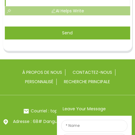
AI Helps Write
Send
À PROPOS DE NOUS
CONTACTEZ-NOUS
PERSONNALISÉ
RECHERCHE PRINCIPALE
Leave Your Message
Courriel : toptrue2@chinatoptrue.com
Adresse : 68# Dangui Road, ville de Yongkang, Zhejiang,
Chine