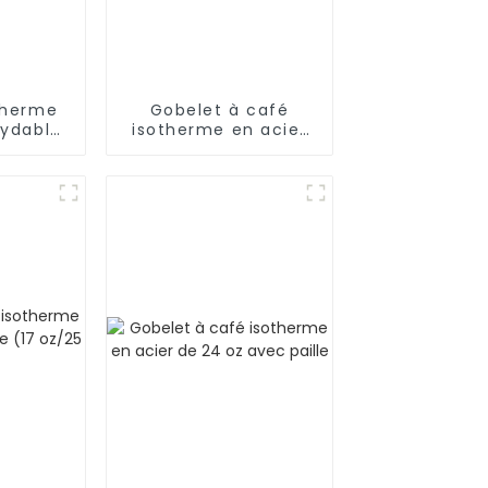
therme
Gobelet à café
xydable
isotherme en acier
avec
inoxydable de 30 oz
aille,
avec poignée
rais
24 h