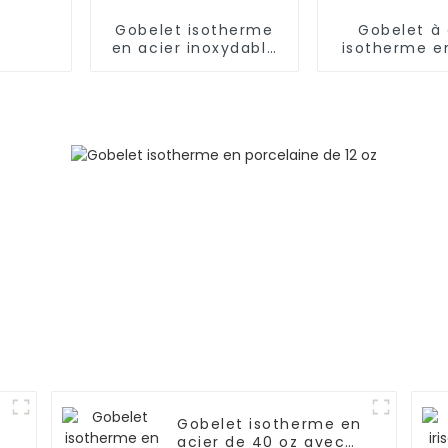
Gobelet isotherme
Gobelet à
en acier inoxydable
isotherme e
avec paille
avec paille (
oz)
Gobelet isotherme en
acier de 40 oz avec