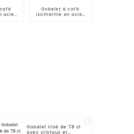
 café
Gobelet à café
n acier
isotherme en acier
17 oz/25
de 24 oz avec paille
Gobelet irisé de 78 cl
avec cristaux et