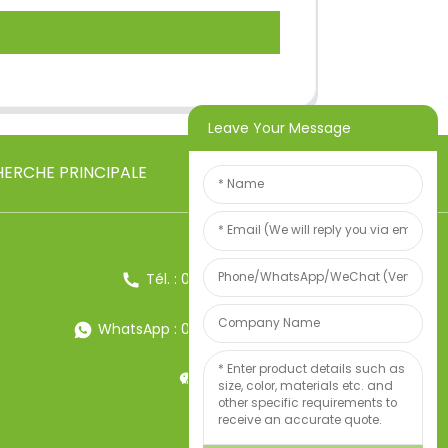
Leave Your Message
ERCHE PRINCIPALE
Tél. : 0086-13857957906
WhatsApp : 0086-13857957906
Poids:34247497