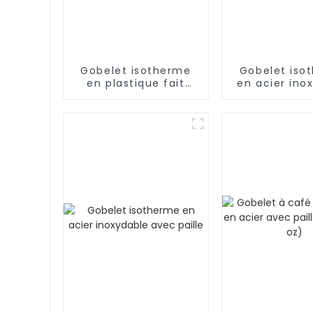
Gobelet isotherme
Gobelet iso
en plastique fait
en acier ino
main avec strass de
de 40 oz 
24 oz
poignée et p
garde au f
pendant 