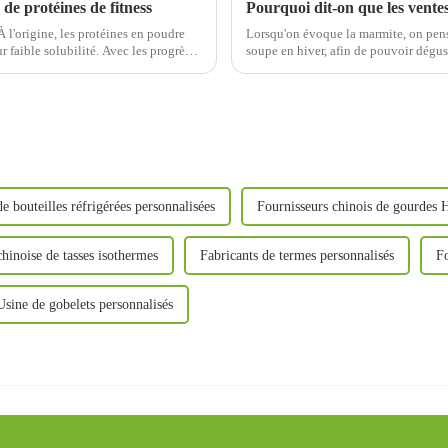
e protéines de fitness
 l'origine, les protéines en poudre
Lorsqu'on évoque la marmite, on pense
r faible solubilité. Avec les progrès
soupe en hiver, afin de pouvoir dégu
dre instantanées...
moment des repas. Utilise-t-on des 
e bouteilles réfrigérées personnalisées
Fournisseurs chinois de gourdes 
hinoise de tasses isothermes
Fabricants de termes personnalisés
Fo
Usine de gobelets personnalisés