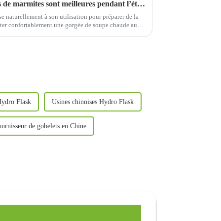
Pourquoi dit-on que les ventes de marmites sont meilleures pendant l’été chaud ?
 naturellement à son utilisation pour préparer de la
ster confortablement une gorgée de soupe chaude au
marmites…
Hydro Flask
Usines chinoises Hydro Flask
urnisseur de gobelets en Chine