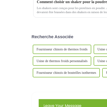
Comment choisir un shaker pour la poudre d
Les shakers sont conçus pour les protéines en poudre. À
devaient être brassées dans des shakers en raison de leu
technologiques constants, lorsque les protéines en pou
Recherche Associée
Fournisseur chinois de thermos froids
Usine d
Usine de thermos froids personnalisés
Usine c
Fournisseur chinois de bouteilles isothermes
Leave Your Message