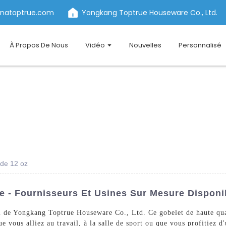
inatoptrue.com
Yongkang Toptrue Houseware Co., Ltd.
À Propos De Nous
Vidéo
Nouvelles
Personnalisé
 de 12 oz
e - Fournisseurs Et Usines Sur Mesure Disponi
l de Yongkang Toptrue Houseware Co., Ltd. Ce gobelet de haute qual
 vous alliez au travail, à la salle de sport ou que vous profitiez d