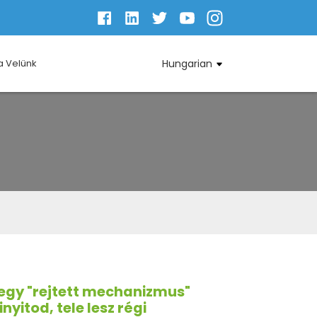
a Velünk
Hungarian
egy "rejtett mechanizmus"
nyitod, tele lesz régi