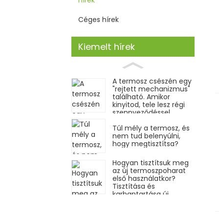
Céges hírek
Kiemelt hírek
A termosz csészén egy
"rejtett mechanizmus"
található. Amikor
kinyitod, tele lesz régi
szennyeződéssel
Túl mély a termosz, és
nem tud belenyúlni,
hogy megtisztítsa?
Hogyan tisztítsuk meg
az új termoszpoharat
első használatkor?
Tisztítása és
karbantartása új