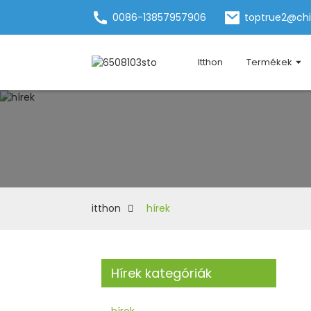
0086-13857957906
toptrue2@ch
Itthon
Termékek
itthon
hírek
Hírek kategóriák
hírek