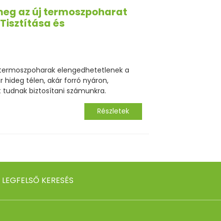
meg az új termoszpoharat
Tisztítása és
 termoszpoharak elengedhetetlenek a
 hideg télen, akár forró nyáron,
 tudnak biztosítani számunkra.
Részletek
LEGFELSŐ KERESÉS