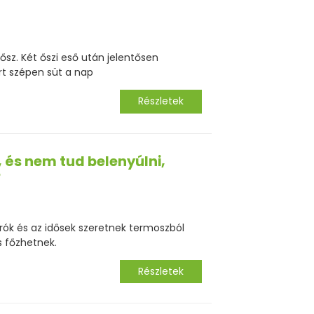
z. Két őszi eső után jelentősen
rt szépen süt a nap
Részletek
 és nem tud belenyúlni,
?
ók és az idősek szeretnek termoszból
is főzhetnek.
Részletek