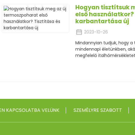
Hogyan tisztítsuk 
első használatkor? 
karbantartása új
2023-10-26
Mindannyian tudjuk, hogy a
mindennapi életünkben, akár
megfelelő italhőmérsékletet
EN KAPCSOLATBA VELÜNK
SZEMÉLYRE SZABOTT