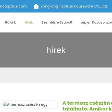
inatoptrue.com
Yongkang Toptrue Houseware Co., Ltd.
Rólunk
Hírek
Személyre Szabott
Lépjen Kapcsolatb
hírek
A termosz csészén 
található. Amikor ki