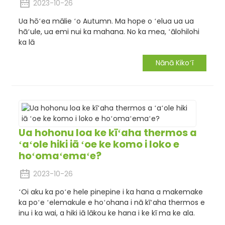
2023-10-26
Ua hōʻea mālie ʻo Autumn. Ma hope o ʻelua ua ua
hāʻule, ua emi nui ka mahana. No ka mea, ʻālohilohi
ka lā
Nānā Kikoʻī
Ua hohonu loa ke kīʻaha thermos a
ʻaʻole hiki iā ʻoe ke komo i loko e
hoʻomaʻemaʻe?
2023-10-26
ʻOi aku ka poʻe hele pinepine i ka hana a makemake
ka poʻe ʻelemakule e hoʻohana i nā kīʻaha thermos e
inu i ka wai, a hiki iā lākou ke hana i ke kī ma ke ala.