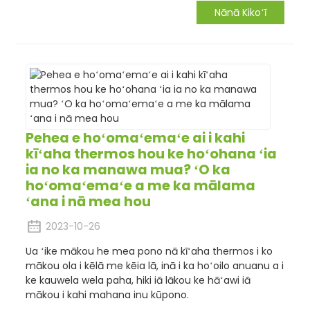
Nānā Kikoʻī
Pehea e hoʻomaʻemaʻe ai i kahi
kīʻaha thermos hou ke hoʻohana ʻia
ia no ka manawa mua? ʻO ka
hoʻomaʻemaʻe a me ka mālama
ʻana i nā mea hou
2023-10-26
Ua ʻike mākou he mea pono nā kīʻaha thermos i ko
mākou ola i kēlā me kēia lā, inā i ka hoʻoilo anuanu a i
ke kauwela wela paha, hiki iā lākou ke hāʻawi iā
mākou i kahi mahana inu kūpono.