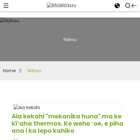
Nūhou
Home
Nūhou
Aia kekahi "mekanika huna" ma ke
kīʻaha thermos. Ke wehe ʻoe, e piha
ana i ka lepo kahiko