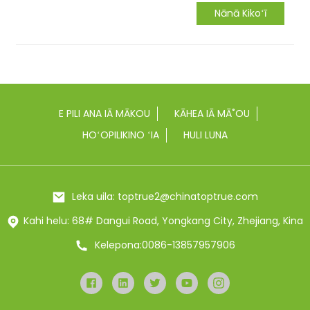
Nānā Kikoʻī
E PILI ANA IĀ MĀKOU
KĀHEA IĀ MĀ˚OU
HOʻOPILIKINO ʻIA
HULI LUNA
Leka uila: toptrue2@chinatoptrue.com
Kahi helu: 68# Dangui Road, Yongkang City, Zhejiang, Kina
Kelepona:0086-13857957906