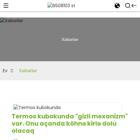
Xəbərlər
Ev
Xəbərlər
Termos kubokunda "gizli mexanizm"
var. Onu açanda köhnə kirlə dolu
olacaq