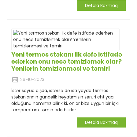
Detala Baxmaq
Yeni termos stəkanı ilk dəfə istifadə
edərkən onu necə təmizləmək olar?
Yenilərin təmizlənməsi və təmiri
26-10-2023
İstər soyuq qışda, istərsə də isti yayda termos
stəkanlarının gündəlik həyatımızın zəruri ehtiyacı
olduğunu hamımız bilirik ki, onlar bizə uyğun bir içki
temperaturu təmin edə bilirlər.
Detala Baxmaq