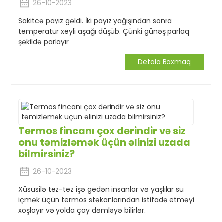
26-10-2023
Sakitcə payız gəldi. İki payız yağışından sonra
temperatur xeyli aşağı düşüb. Çünki günəş parlaq
şəkildə parlayır
Detala Baxmaq
Termos fincanı çox dərindir və siz
onu təmizləmək üçün əlinizi uzada
bilmirsiniz?
26-10-2023
Xüsusilə tez-tez işə gedən insanlar və yaşlılar su
içmək üçün termos stəkanlarından istifadə etməyi
xoşlayır və yolda çay dəmləyə bilirlər.