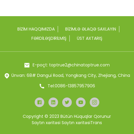
BIZIM HAQQIMIZDA
BIZIMLƏ ƏLAQƏ SAXLAYIN
FƏRDILƏŞDIRILMIŞ
ÜST AXTARIŞ
E-poçt: toptrue2@chinatoptrue.com
Ünvan: 68# Dangui Road, Yongkang City, Zhejiang, China
Tel:0086-13857957906
Copyright © 2023 Bütün Hüquqlar Qorunur
Saytın xəritəsi
Saytın xəritəsiTrans