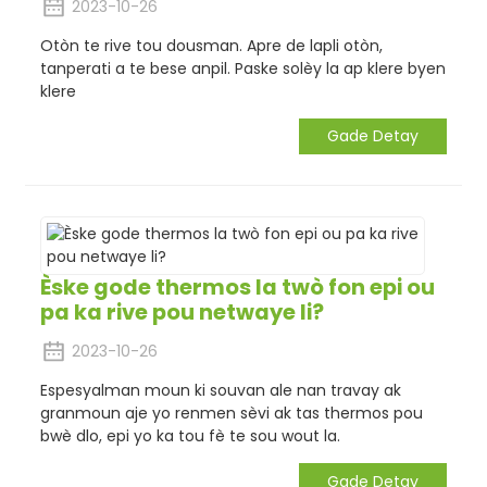
2023-10-26
Otòn te rive tou dousman. Apre de lapli otòn,
tanperati a te bese anpil. Paske solèy la ap klere byen
klere
Gade Detay
Èske gode thermos la twò fon epi ou
pa ka rive pou netwaye li?
2023-10-26
Espesyalman moun ki souvan ale nan travay ak
granmoun aje yo renmen sèvi ak tas thermos pou
bwè dlo, epi yo ka tou fè te sou wout la.
Gade Detay