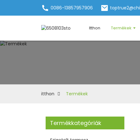
0086-13857957906
toptrue2@ch
Itthon
Termékek
itthon
Termékek
Termékkategóriák
Szigetelt termosz