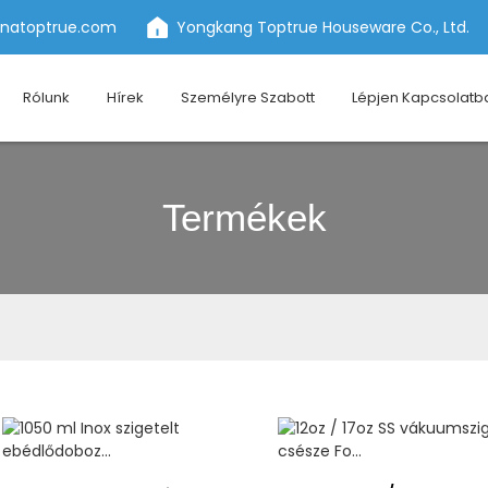
inatoptrue.com
Yongkang Toptrue Houseware Co., Ltd.
Rólunk
Hírek
Személyre Szabott
Lépjen Kapcsolatb
Termékek