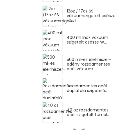
12oz / 17oz SS
vákuumszigetelt csésze
Fo...
400 ml Inox vákuum
szigetelt csésze W...
500 ml-es élelmiszer-
edény rozsdamentes
acél vákuum...
Rozsdamentes acél
duplafalú szigetelő...
40 oz rozsdamentes
acél szigetelt tumbl...