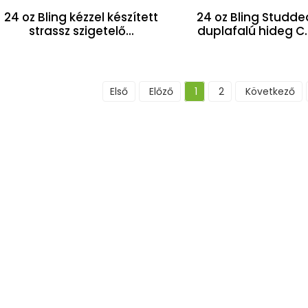
24 oz Bling kézzel készített
24 oz Bling Studde
strassz szigetelő...
duplafalú hideg C..
Első
Előző
1
2
Következő