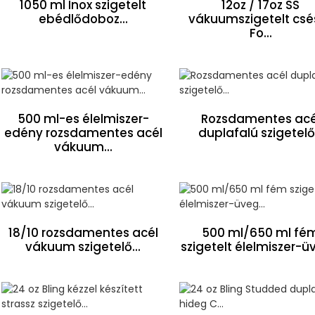
1050 ml Inox szigetelt
12oz / 17oz SS
ebédlődoboz...
vákuumszigetelt csé
Fo...
500 ml-es élelmiszer-
Rozsdamentes acé
edény rozsdamentes acél
duplafalú szigetelő.
vákuum...
18/10 rozsdamentes acél
500 ml/650 ml fé
vákuum szigetelő...
szigetelt élelmiszer-üv