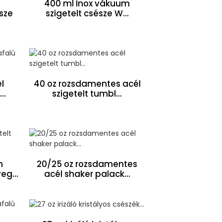
400 ml Inox vákuum
sze
szigetelt csésze W...
l
40 oz rozsdamentes acél
..
szigetelt tumbl...
m
20/25 oz rozsdamentes
eg...
acél shaker palack...