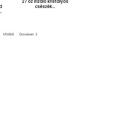
27 oz irizáló kristályos
csészék...
d
.
Utolsó
Összesen: 2