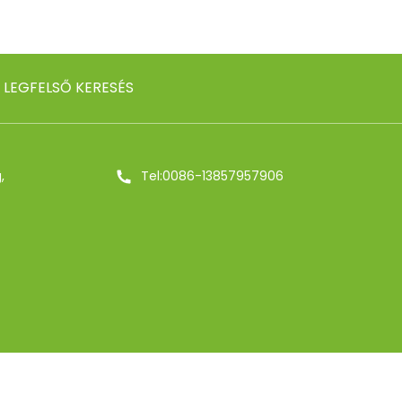
LEGFELSŐ KERESÉS
,
Tel:0086-13857957906