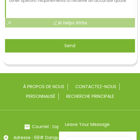
AI Helps Write
Send
À PROPOS DE NOUS
CONTACTEZ-NOUS
PERSONNALISÉ
RECHERCHE PRINCIPALE
Leave Your Message
Courriel : toptrue2@chinatoptrue.com
Adresse : 68# Dangui Road, ville de Yongkang, Zhejiang,