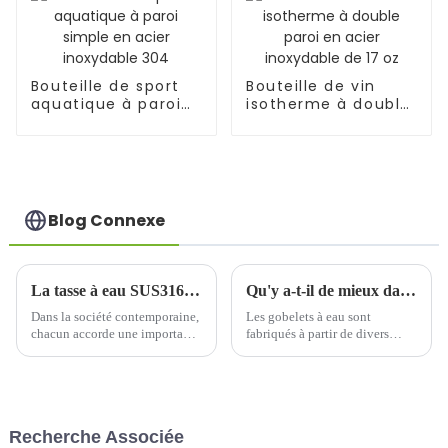
Bouteille de sport
Bouteille de vin
aquatique à paroi
isotherme à double
simple en acier
paroi en acier
inoxydable 304
inoxydable de 17 oz
Blog Connexe
La tasse à eau SUS316 est-elle sûre ?
Qu'y a-t-il de mieux dans une bouteille d'eau valant quelques centaines de yuans qu'une bouteille d'eau valant des dizaines de yuans ?
Dans la société contemporaine,
Les gobelets à eau sont
chacun accorde une importance
fabriqués à partir de divers
croissante à la santé et à la
matériaux, tels que l'acier
sécurité, notamment en ce qui
inoxydable, le plastique,
concerne les objets du
l'aluminium, la céramique, le
quotidien. Récemment, un
verre, la mélamine, etc. En
nouveau type de gobelet à eau
raison de différents matériaux,
Recherche Associée
en acier inoxydable SUS316 a
de différents styles et de