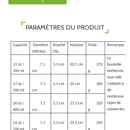
PARAMÈTRES DU PRODUIT
Capacité
Diamètre
Bouche
Hauteur
Poids
Remarque
inférieur
Dia
La
12 oz /
7,1
5,5 cm
20,5 cm
270
bouteille
350 ml
cm
g
isotherme
sous vide
s'adapte à
17 oz /
7,1
5,5 cm
25 cm
300
de
500 ml
cm
g
nombreux
types de
20 oz /
7,1
5,5 cm
27,5 cm
320
couvercles.
600 ml
cm
g
24 oz /
7,1
5,5 cm
29,5 cm
350
700 ml
cm
g