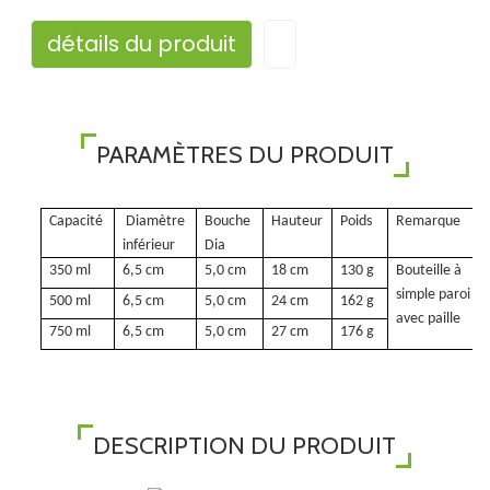
détails du produit
PARAMÈTRES DU PRODUIT
Capacité
Diamètre
Bouche
Hauteur
Poids
Remarque
inférieur
Dia
350 ml
6,5 cm
5,0 cm
18 cm
130 g
Bouteille à
simple paroi
500 ml
6,5 cm
5,0 cm
24 cm
162 g
avec paille
750 ml
6,5 cm
5,0 cm
27 cm
176 g
DESCRIPTION DU PRODUIT