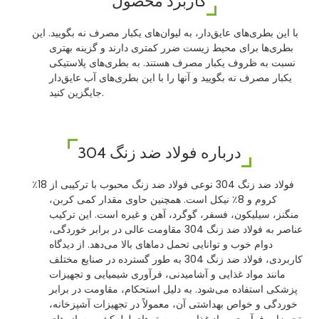
کاربرد محصول
با این بطری‌های عایق‌دار، به لیوان‌های یکبار مصرف نه بگویید. این
بطری‌ها برای محیط زیست ضرر کمتری دارند و گزینه بهتری
نسبت به ظروف یکبار مصرف هستند. به بطری‌های پلاستیکی
یکبار مصرف نه بگویید و آنها را با این بطری‌های آب عایق‌دار
جایگزین کنید.
درباره فولاد ضد زنگ 304
فولاد ضد زنگ 304 نوعی فولاد ضد زنگ محبوب با ترکیبی از 18٪
کروم و 8٪ نیکل است. همچنین حاوی مقدار کمی کربن،
منگنز، سیلیکون، فسفر، گوگرد، آهن و غیره است. این ترکیب
عناصر به فولاد ضد زنگ 304 مقاومت عالی در برابر خوردگی،
دوام خوب و توانایی تحمل دماهای بالا می‌دهد. از دیدگاه
کاربردی، فولاد ضد زنگ 304 به طور گسترده در صنایع مختلف
مانند مواد غذایی و آشامیدنی، فرآوری شیمیایی و تجهیزات
پزشکی استفاده می‌شود. به دلیل استحکام، مقاومت در برابر
خوردگی و خواص بهداشتی آن، معمولاً در تجهیزات آشپزخانه،
تجهیزات فرآوری مواد غذایی، سیستم‌های لوله‌کشی، سازه‌های