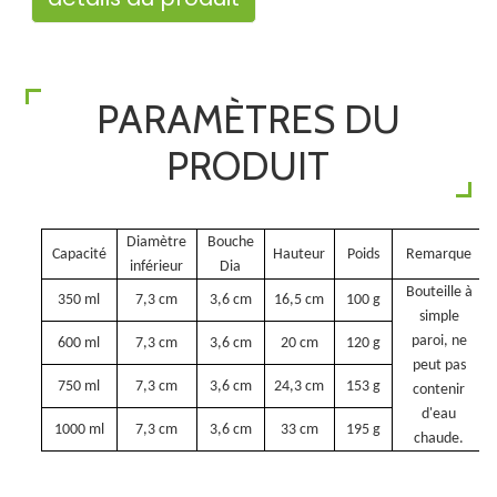
PARAMÈTRES DU
PRODUIT
Diamètre
Bouche
Capacité
Hauteur
Poids
Remarque
inférieur
Dia
Bouteille à
350 ml
7,3 cm
3,6 cm
16,5 cm
100 g
simple
paroi, ne
600 ml
7,3 cm
3,6 cm
20 cm
120 g
peut pas
750 ml
7,3 cm
3,6 cm
24,3 cm
153 g
contenir
d'eau
1000 ml
7,3 cm
3,6 cm
33 cm
195 g
chaude.