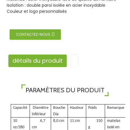
Isolation : double paroi isolée en acier inoxydable
Couleur et logo personnalisés
CONTACTEZ-NOUS
détails du produit
PARAMÈTRES DU PRODUIT
Capacité
Diamètre
Bouche
Hauteur
Poids
Remarque
inférieur
Dia
10
6,7
8,0 cm
11 cm
150
matelas
oz/280
cm
g
isolé en