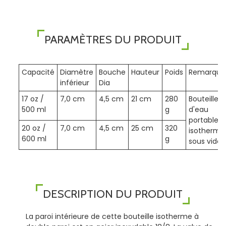
PARAMÈTRES DU PRODUIT
Capacité
Diamètre
Bouche
Hauteur
Poids
Remarque
inférieur
Dia
17 oz /
7,0 cm
4,5 cm
21 cm
280
Bouteille
500 ml
g
d'eau
portable
20 oz /
7,0 cm
4,5 cm
25 cm
320
isotherme
600 ml
g
sous vide
DESCRIPTION DU PRODUIT
La paroi intérieure de cette bouteille isotherme à