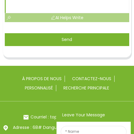
AI Helps Write
Send
À PROPOS DE NOUS
CONTACTEZ-NOUS
PERSONNALISÉ
RECHERCHE PRINCIPALE
Leave Your Message
Courriel : toptrue2@chinatoptrue.com
Adresse : 68# Dangui Road, ville de Yongkang, Zhejiang,
Chine