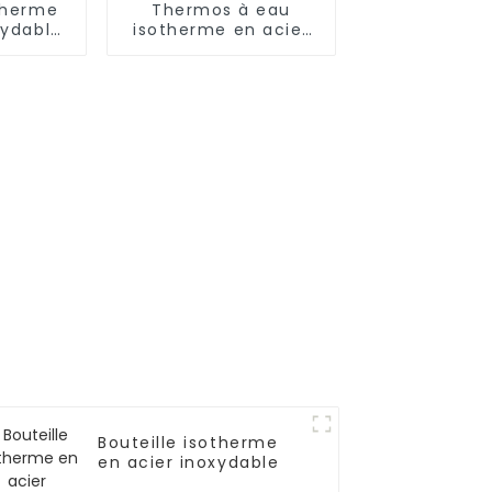
therme
Thermos à eau
xydable
isotherme en acier
lle
inoxydable avec
couvercle rabattable
Bouteille isotherme
en acier inoxydable