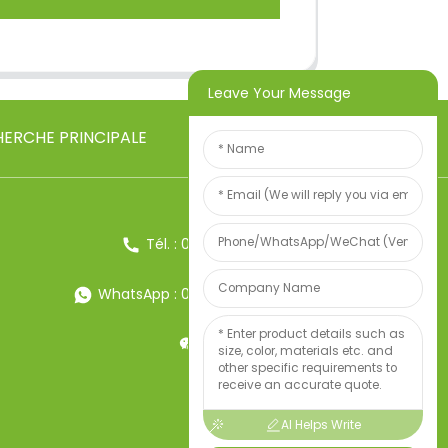
Leave Your Message
ERCHE PRINCIPALE
Tél. : 0086-13857957906
WhatsApp : 0086-13857957906
Poids:34247497
AI Helps Write