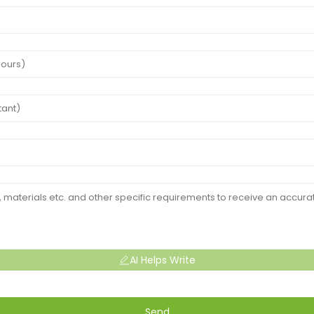
AI Helps Write
Send