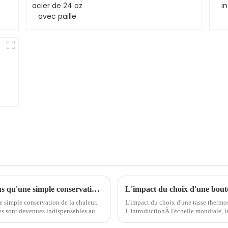
La polyvalence des tasses thermos : bien plus qu'une simple conservation de la chaleur
e simple conservation de la chaleur.
L'impact du choix d'une tasse thermos
mes sont devenues indispensables au
I. IntroductionÀ l'échelle mondiale, 
vourer des boissons chaudes ou
plus grave, entraînant d'énormes impa