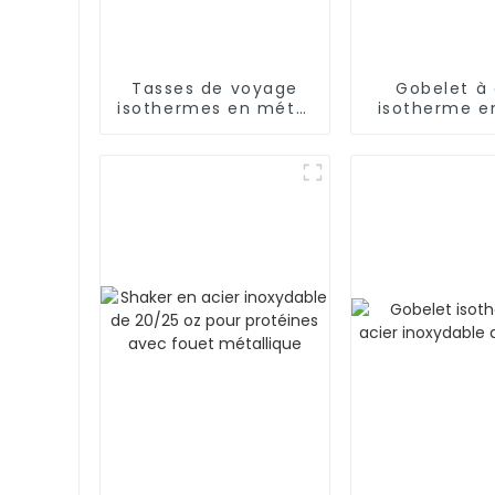
Tasses de voyage
Gobelet à
isothermes en métal
isotherme e
avec couvercle et
inoxydable d
poignée
avec poi