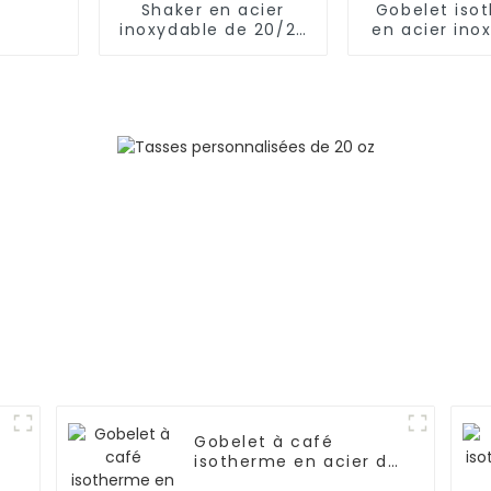
Shaker en acier
Gobelet iso
inoxydable de 20/25
en acier ino
oz pour protéines
avec pai
avec fouet
métallique
Gobelet à café
isotherme en acier de
24 oz avec paille