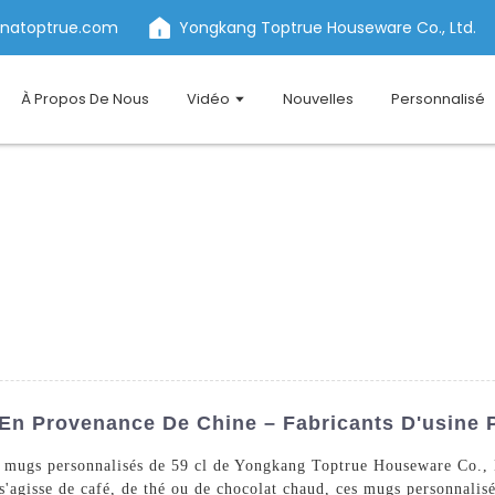
inatoptrue.com
Yongkang Toptrue Houseware Co., Ltd.
À Propos De Nous
Vidéo
Nouvelles
Personnalisé
En Provenance De Chine – Fabricants D'usine 
s mugs personnalisés de 59 cl de Yongkang Toptrue Houseware Co., 
s'agisse de café, de thé ou de chocolat chaud, ces mugs personnalisé