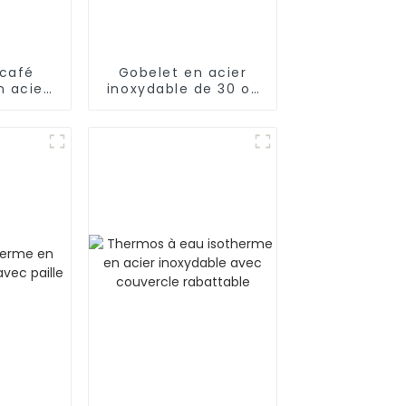
 café
Gobelet en acier
n acier
inoxydable de 30 oz
e 30 oz
pour boissons
gnée