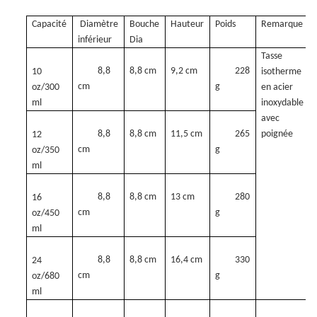
Capacité
Diamètre
Bouche
Hauteur
Poids
Remarque
inférieur
Dia
Tasse
8,8
8,8 cm
9,2 cm
228
10
isotherme
cm
g
oz/300
en acier
ml
inoxydable
avec
8,8
8,8 cm
11,5 cm
265
poignée
12
cm
g
oz/350
ml
8,8
8,8 cm
13 cm
280
16
cm
g
oz/450
ml
8,8
8,8 cm
16,4 cm
330
24
cm
g
oz/680
ml