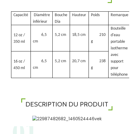
Capacité
Diamètre
Bouche
Hauteur
Poids
Remarque
inférieur
Dia
Bouteille
6,5
5,2 cm
18,5 cm
210
12 oz /
d'eau
cm
g
350 ml
portable
isotherme
avec
6,5
5,2 cm
20,7 cm
238
16 oz /
support
cm
g
450 ml
pour
téléphone
DESCRIPTION DU PRODUIT
01