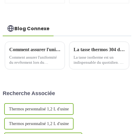
oz/25 oz)
Blog Connexe
Comment assurer l'uniformité du revêtement lors du traitement de surface de la tasse thermos ?
La tasse thermos 304 doit être remplacée toutes les quelques années
Comment assurer l'uniformité
La tasse isotherme est un
du revêtement lors du
indispensable du quotidien. Sa
traitement de surface de la tasse
durée de conservation est
thermos ? 1. Préparation
illimitée. Utilisée correctement
préliminaire 1.1 Nettoyage et
et bien entretenue, elle peut
prétraitement de la
être utilisée pendant environ
surfaceNettoyage et
cinq ans. En général, sa durée
Recherche Associée
prétraitement de la surface a...
de vie…
Thermos personnalisé 1,2 L d'usine
Thermos personnalisé 1,2 L d'usine