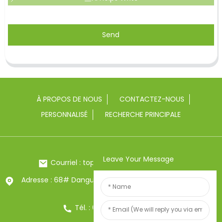
Send
À PROPOS DE NOUS
CONTACTEZ-NOUS
PERSONNALISÉ
RECHERCHE PRINCIPALE
Leave Your Message
Courriel : toptrue2@chinatoptrue.com
Adresse : 68# Dangui Road, ville de Yongkang, Zhejiang,
Chine
Tél. : 0086-13857957906