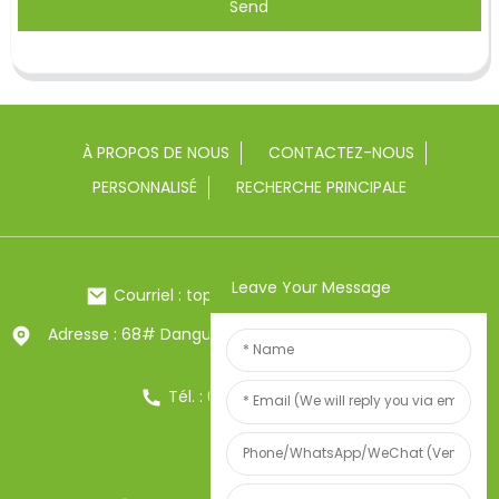
Send
À PROPOS DE NOUS
CONTACTEZ-NOUS
PERSONNALISÉ
RECHERCHE PRINCIPALE
Leave Your Message
Courriel : toptrue2@chinatoptrue.com
Adresse : 68# Dangui Road, ville de Yongkang, Zhejiang,
Chine
Tél. : 0086-13857957906