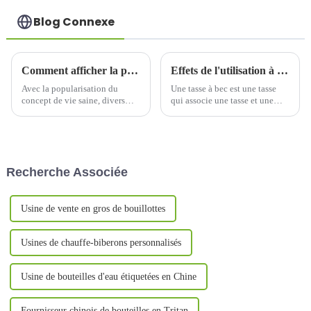
Blog Connexe
Comment afficher la personnalisation des verres à eau ?
Effets de l'utilisation à long terme des gobelets
Avec la popularisation du
Une tasse à bec est une tasse
concept de vie saine, divers
qui associe une tasse et une
types de bouteilles d'eau sont
paille. Grâce à son étanchéité
également devenus populaires
optimale, son matériau plus
dans le monde entier.
léger et sa manipulation aisée,
Cependant, avec la rapide
ce type de tasse est souvent
circulation de l'information à
utilisé par les bébés de plus de
Recherche Associée
l'échelle mondiale,...
6 mois pour boire…
Usine de vente en gros de bouillottes
Usines de chauffe-biberons personnalisés
Usine de bouteilles d'eau étiquetées en Chine
Fournisseur chinois de bouteilles en Tritan