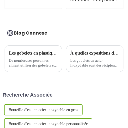
main avec strass
de 1 200 ml avec
de 24 oz
paille pour voiture
Blog Connexe
Les gobelets en plastique PC peuvent-ils contenir de l’eau bouillante ?
À quelles expositions dans le monde les usines de gobelets à eau en acier inoxydable peuvent-elles participer ?
De nombreuses personnes
Les gobelets en acier
aiment utiliser des gobelets en
inoxydable sont des récipients
plastique pour préparer du thé
écologiques très appréciés, et la
et boire, mais beaucoup
concurrence est rude sur le
craignent que des substances
marché actuel. Afin d'accroître
toxiques ne pénètrent dans
la visibilité de l'entreprise et de
l'eau lorsque l'eau est bouillie...
développer ses canaux de
Recherche Associée
vente, ...
Bouteille d'eau en acier inoxydable en gros
Bouteille d'eau en acier inoxydable personnalisée