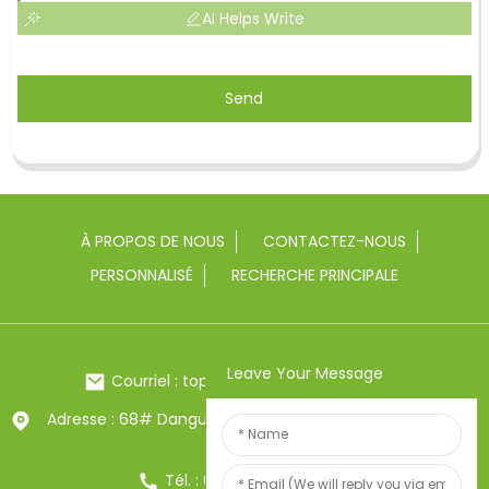
AI Helps Write
Send
À PROPOS DE NOUS
CONTACTEZ-NOUS
PERSONNALISÉ
RECHERCHE PRINCIPALE
Leave Your Message
Courriel : toptrue2@chinatoptrue.com
Adresse : 68# Dangui Road, ville de Yongkang, Zhejiang,
Chine
Tél. : 0086-13857957906