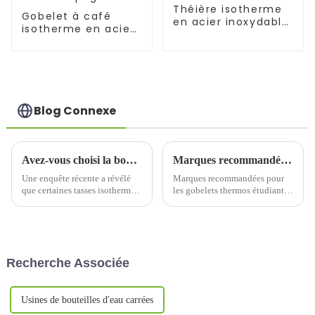
Théière isotherme
Gobelet à café
en acier inoxydable
isotherme en acier
de 255 ml avec
inoxydable de 30 oz
paille
avec poignée
Blog Connexe
Avez-vous choisi la bonne tasse thermos ?
Marques recommandées pour les gobelets thermos étudiants de la meilleure qualité en 2024
Une enquête récente a révélé
Marques recommandées pour
que certaines tasses isothermes
les gobelets thermos étudiants
du marché présentaient des
de la meilleure qualité en 2024.
problèmes de qualité. Quoi ?
Pour choisir un gobelet
Moins efficaces ? Un problème
thermos pour étudiant, il est
de qualité ? Non, non, non,
important de comprendre les
l'isolation thermique est
principaux atouts du produit.
Recherche Associée
presque tolérable, mais…
Tout d'abord…
Usines de bouteilles d'eau carrées