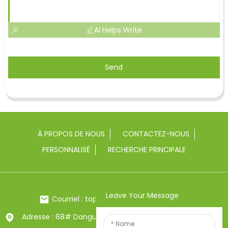
AI Helps Write
Send
À PROPOS DE NOUS
CONTACTEZ-NOUS
PERSONNALISÉ
RECHERCHE PRINCIPALE
Leave Your Message
Courriel : toptrue2@chinatoptrue.com
Adresse : 68# Dangui Road, ville de Yongkang, Zhejiang,
Chine