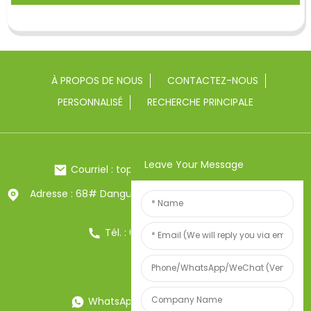
À PROPOS DE NOUS
CONTACTEZ-NOUS
PERSONNALISÉ
RECHERCHE PRINCIPALE
Leave Your Message
Courriel : toptrue2@chinatoptrue.com
Adresse : 68# Dangui Road, ville de Yongkang, Zhejiang,
Chine
Tél. : 0086-13857957906
WhatsApp : 0086-13857957906