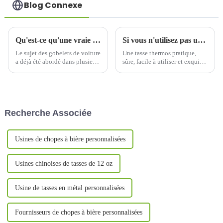
Blog Connexe
Qu'est-ce qu'une vraie tasse de voiture exactement ?
Si vous n'utilisez pas une tasse thermos en titane pur
Le sujet des gobelets de voiture
Une tasse thermos pratique,
a déjà été abordé dans plusieurs
sûre, facile à utiliser et exquise
articles, mais il est difficile de
vous apportera une chaleur
savoir si la définition de ce
particulière lors de chaque
terme est correcte. Récemment,
froide journée d'hiver. Surtout
les clients ont...
pour ceux qui se soucient de
leur santé, le meilleur
Recherche Associée
partenaire de la tasse thermos
n'est plus...
Usines de chopes à bière personnalisées
Usines chinoises de tasses de 12 oz
Usine de tasses en métal personnalisées
Fournisseurs de chopes à bière personnalisées