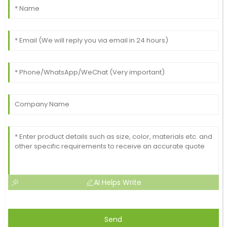
AI Helps Write
Send