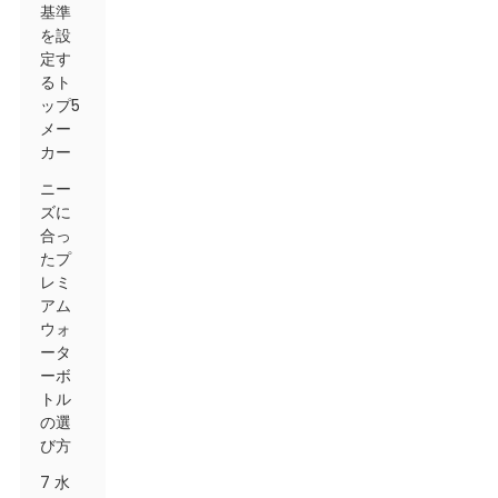
基準
を設
定す
るト
ップ5
メー
カー
ニー
ズに
合っ
たプ
レミ
アム
ウォ
ータ
ーボ
トル
の選
び方
7 水