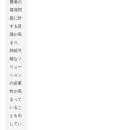
費者の
環境問
題に対
する意
識が高
まり、
持続可
能なソ
リュー
ション
の必要
性が高
まって
いるこ
とを示
してい