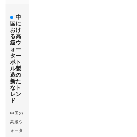
中
国に
おけ
る高
級ウ
ォー
ター
ボト
ル製
造の
新た
なト
レン
ド
中国の
高級ウ
ォータ