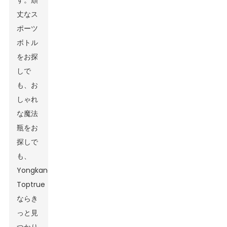
す。頑
丈なス
ポーツ
ボトル
をお探
しで
も、お
しゃれ
な魔法
瓶をお
探しで
も、
Yongkang
Toptrue
ならき
っと見