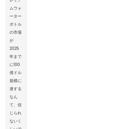
レミア
ムウォ
ーター
ボトル
の市場
が
2025
年まで
に100
億ドル
規模に
達する
なん
て、信
じられ
ないく