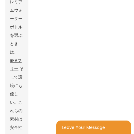
レミア
ムウォ
ーター
ボトル
を選ぶ
とき
は、
BPAフ
リー
そ
して環
境にも
優し
い。こ
れらの
素材は
Leave Your Message
安全性