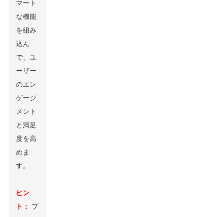
マート
な機能
を組み
込ん
で、ユ
ーザー
のエン
ゲージ
メント
と満足
度を高
めま
す。
ヒン
ト：
プ