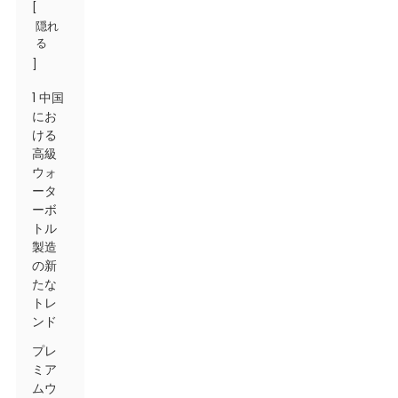
[
隠れ
る
]
1 中国
にお
ける
高級
ウォ
ータ
ーボ
トル
製造
の新
たな
トレ
ンド
プレ
ミア
ムウ