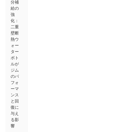
分補
給の
強
化：
二重
壁断
熱ウ
ォー
ター
ボト
ルが
ジム
のパ
フォ
ーマ
ンス
と回
復に
与え
る影
響