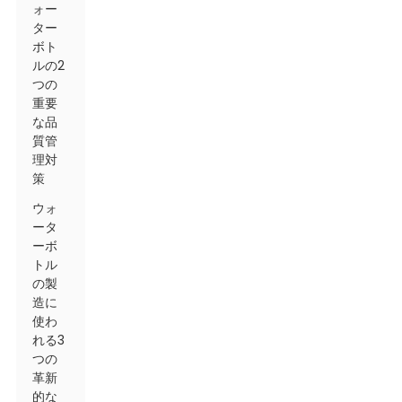
ォー
ター
ボト
ルの2
つの
重要
な品
質管
理対
策
ウォ
ータ
ーボ
トル
の製
造に
使わ
れる3
つの
革新
的な