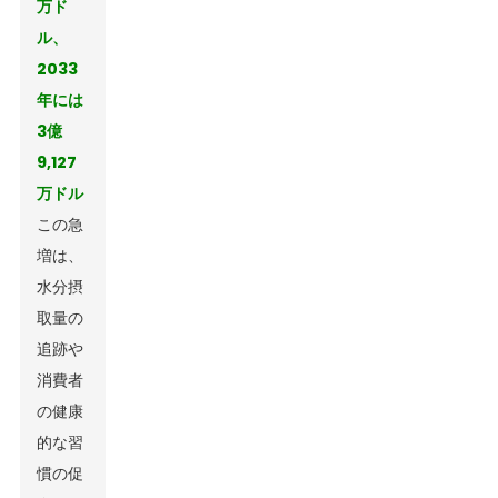
万ド
ル、
2033
年には
3億
9,127
万ドル
この急
増は、
水分摂
取量の
追跡や
消費者
の健康
的な習
慣の促