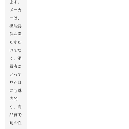
ます。
メーカ
ーは、
機能要
件を満
たすだ
けでな
く、消
費者に
とって
見た目
にも魅
力的
な、高
品質で
耐久性