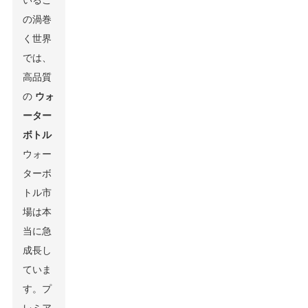
いるこ
の渦巻
く世界
では、
高品質
の
ウォ
ーター
ボトル
ウォー
ターボ
トル市
場は本
当に急
成長し
ていま
す。プ