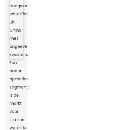
Een
ander
opmerkelijk
segment
is de
markt
voor
slimme
waterflessen,