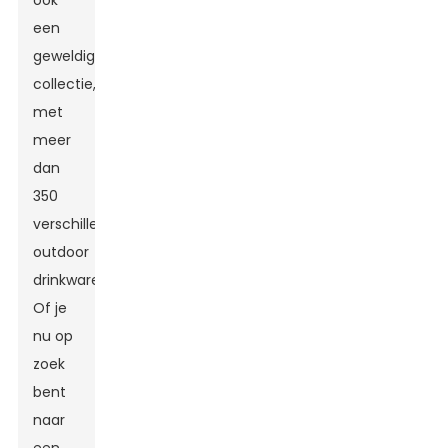
ook
een
geweldige
collectie,
met
meer
dan
350
verschillende
outdoor
drinkwaren!
Of je
nu op
zoek
bent
naar