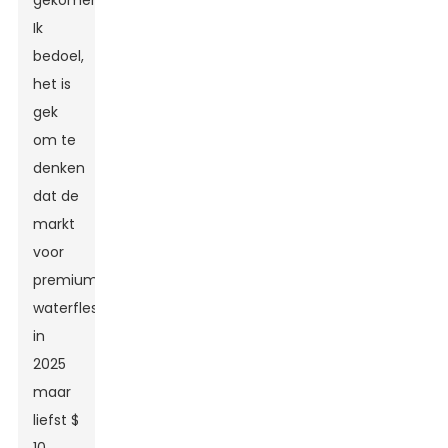
gekomen.
Ik
bedoel,
het is
gek
om te
denken
dat de
markt
voor
premium
waterflessen
in
2025
maar
liefst $