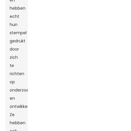
en
hebben
echt
hun
stempel
gedrukt
door
zich
te
richten
op
onderzoek
en
ontwikkeling.
Ze
hebben