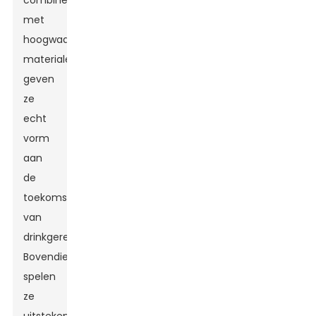
combineren
met
hoogwaardige
materialen,
geven
ze
echt
vorm
aan
de
toekomst
van
drinkgerei.
Bovendien
spelen
ze