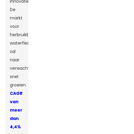
innovatie.
De
markt
voor
herbruikbare
waterflessen
zal
naar
verwachting
snel
groeien.
CAGR
van
meer
dan
4,4%