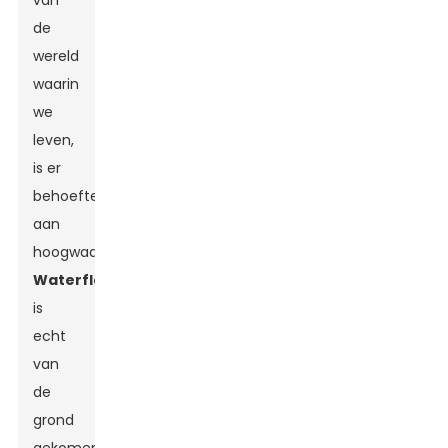
van
de
wereld
waarin
we
leven,
is er
behoefte
aan
hoogwaardige
Waterfles
Het
is
echt
van
de
grond