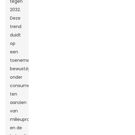
tegen
2032.
Deze
trend
duidt
op
een
toenemend
bewustzijn
onder
consumenten
ten
aanzien
van
milieuproblemen
en de