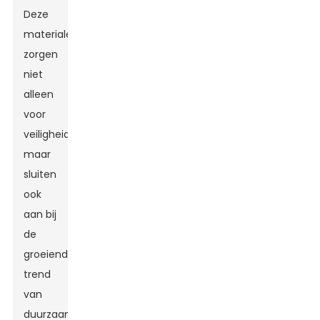
Deze
materialen
zorgen
niet
alleen
voor
veiligheid,
maar
sluiten
ook
aan bij
de
groeiende
trend
van
duurzaamheid.