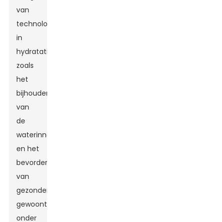
van
technologie
in
hydratatieoplossingen,
zoals
het
bijhouden
van
de
waterinname
en het
bevorderen
van
gezondere
gewoonten
onder