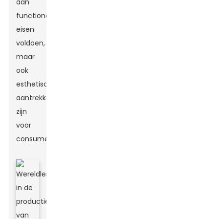
aan
functionele
eisen
voldoen,
maar
ook
esthetisch
aantrekkelijk
zijn
voor
consumenten.