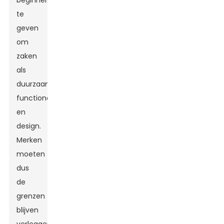
beginnen
te
geven
om
zaken
als
duurzaamheid,
functionaliteit
en
design.
Merken
moeten
dus
de
grenzen
blijven