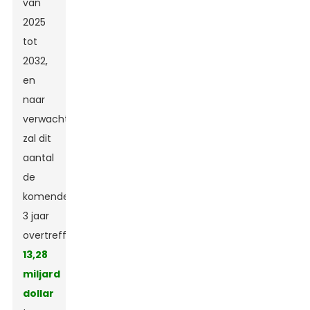
van
2025
tot
2032,
en
naar
verwachting
zal dit
aantal
de
komende
3 jaar
overtreffen.
13,28
miljard
dollar