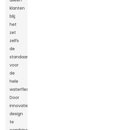
alleen
klanten
blij;
het
zet
zelfs
de
standaard
voor
de
hele
waterflessenmarkt.
Door
innovatief
design
te