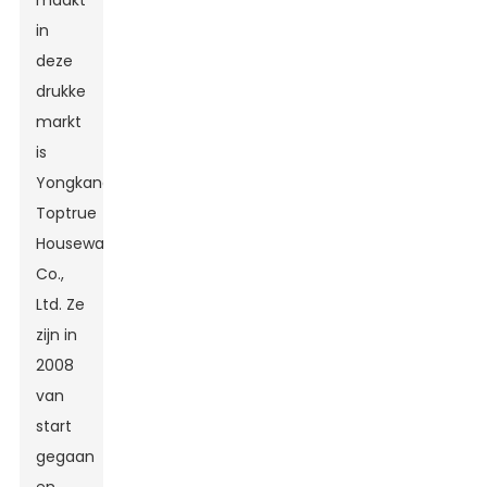
maakt
in
deze
drukke
markt
is
Yongkang
Toptrue
Houseware
Co.,
Ltd. Ze
zijn in
2008
van
start
gegaan