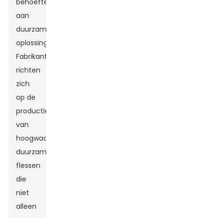
behoefte
aan
duurzame
oplossingen.
Fabrikanten
richten
zich
op de
productie
van
hoogwaardige,
duurzame
flessen
die
niet
alleen