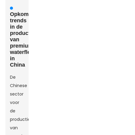
Opkomende
trends
in de
productie
van
premium
waterflessen
in
China
De
Chinese
sector
voor
de
productie
van