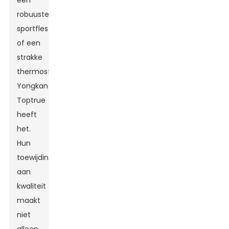
een
robuuste
sportfles
of een
strakke
thermosfles,
Yongkang
Toptrue
heeft
het.
Hun
toewijding
aan
kwaliteit
maakt
niet