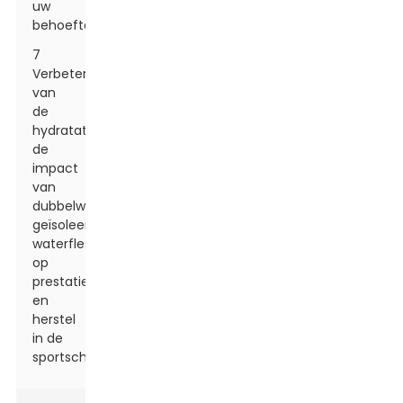
uw
behoeften?
7
Verbetering
van
de
hydratatie:
de
impact
van
dubbelwandige,
geïsoleerde
waterflessen
op
prestaties
en
herstel
in de
sportschool