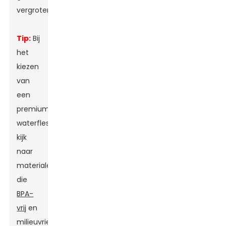
vergroten.
Tip:
Bij
het
kiezen
van
een
premium
waterfles,
kijk
naar
materialen
die
BPA-
vrij
en
milieuvriendelijk.