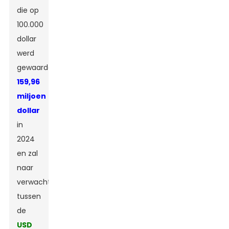
die op
100.000
dollar
werd
gewaardeerd.
159,96
miljoen
dollar
in
2024
en zal
naar
verwachting
tussen
de
USD