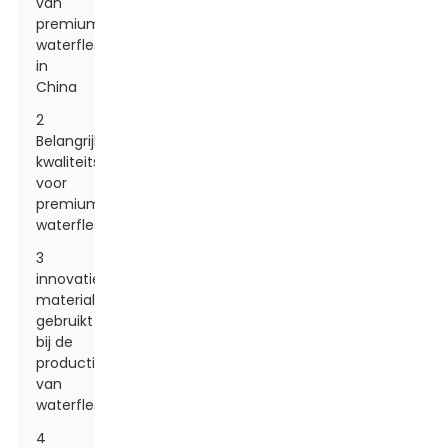
van
premium
waterflessen
in
China
2
Belangrijke
kwaliteitscontrolemaatregelen
voor
premium
waterflessen
3
innovatieve
materialen
gebruikt
bij de
productie
van
waterflessen
4