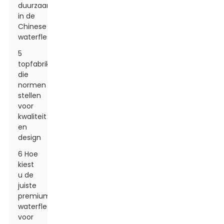
duurzaamheidspraktijken
in de
Chinese
waterflessenindustrie
5
topfabrikanten
die
normen
stellen
voor
kwaliteit
en
design
6 Hoe
kiest
u de
juiste
premium
waterfles
voor