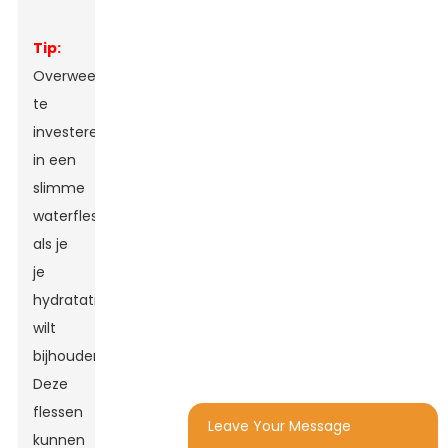
Tip:
Overweeg
te
investeren
in een
slimme
waterfles
als je
je
hydratatieniveau
wilt
bijhouden.
Deze
flessen
Leave Your Message
kunnen