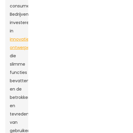
consumenten.
Bedrijven
investeren
in
innovatieve
ontwerpen
die
slimme
functies
bevatten
en de
betrokkenheid
en
tevredenheid
van
gebruikers