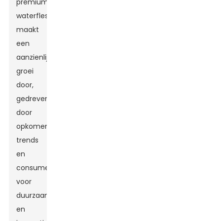
premium
waterflessen
maakt
een
aanzienlijke
groei
door,
gedreven
door
opkomende
trends
en
consumentenvoorkeuren
voor
duurzaamheid
en