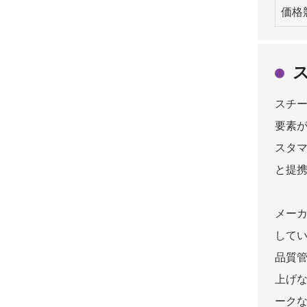
価格
スチ
要素
スタ
と提
メー
して
品質
上げ
ーク