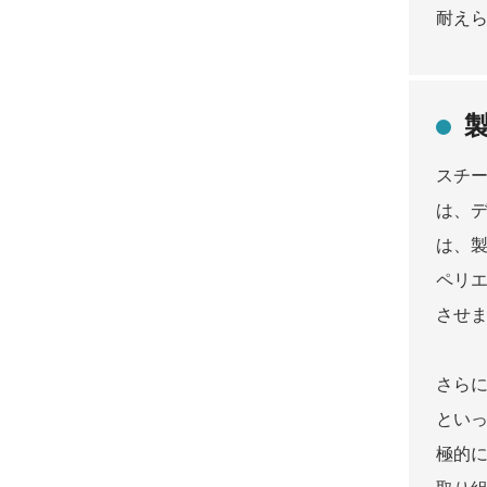
耐え
スチ
は、
は、
ペリ
させ
さら
とい
極的