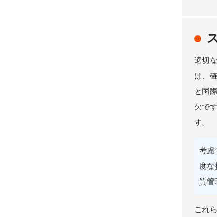
適切
は、
と国
欠で
す。
考慮
度な
質管
これ