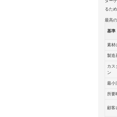
ター
るた
最高
基準
素材
製造
カス
ン
最小
所要
顧客