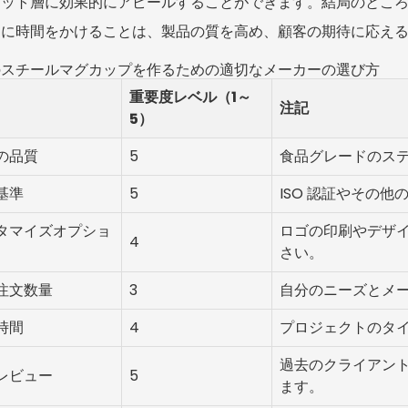
ゲット層に効果的にアピールすることができます。結局のとこ
めに時間をかけることは、製品の質を高め、顧客の期待に応え
のスチールマグカップを作るための適切なメーカーの選び方
重要度レベル（1～
注記
5）
の品質
5
食品グレードのス
基準
5
ISO 認証やその
タマイズオプショ
ロゴの印刷やデザ
4
さい。
注文数量
3
自分のニーズとメ
時間
4
プロジェクトのタ
過去のクライアン
レビュー
5
ます。