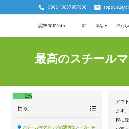
0086-13857957906
toptrue2@c
家
製品
私たち
最高のスチールマ
22%
アウト
目次
ます。
模に
スチールマグカップの適切なメーカーを