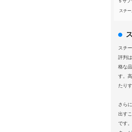
5 サ
スチー
スチ
評判
格な
す。
たり
さら
出す
です