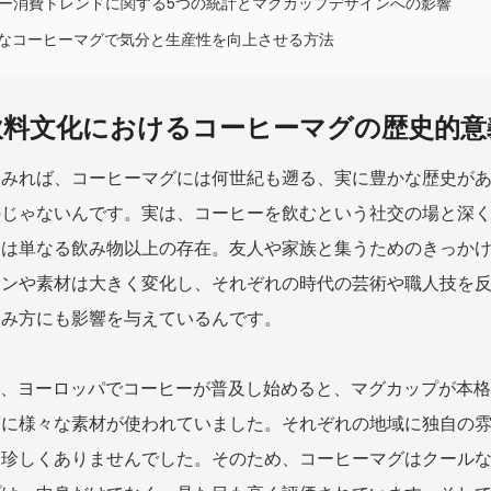
ー消費トレンドに関する5つの統計とマグカップデザインへの影響
切なコーヒーマグで気分と生産性を向上させる方法
飲料文化におけるコーヒーマグの歴史的意
てみれば、コーヒーマグには何世紀も遡る、実に豊かな歴史が
のじゃないんです。実は、コーヒーを飲むという社交の場と深
ーは単なる飲み物以上の存在。友人や家族と集うためのきっか
インや素材は大きく変化し、それぞれの時代の芸術や職人技を
しみ方にも影響を与えているんです。
世紀、ヨーロッパでコーヒーが普及し始めると、マグカップが本
実に様々な素材が使われていました。それぞれの地域に独自の
も珍しくありませんでした。そのため、コーヒーマグはクール