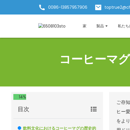
0086-13857957906
toptrue2@c
家
製品
私たち
コーヒーマグ
14%
ご存
目次
ヒー愛
をより
飲料文化におけるコーヒーマグの歴史的