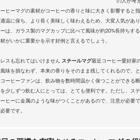
の人が考
コーヒーマグの素材がコーヒーの香りと味に大きく影響すると
を適温に保ち、より長く美味しく味わえるため、大変人気があ
ヒーは、ガラス製のマグカップに比べて風味が約20%長持ちす
素材がいかに重要かを示す好例と言えるでしょう。
ンレスも忘れてはいけません
スチールマグ
最近コーヒー愛好家
の風味を損なわず、本来の香りをそのまま残してくれるので、
のコーヒーファンは、飲み物を数時間温かく保つことができる
ーを少しずつ飲む人にとっては、とても便利です。ただし、ス
コーヒーに金属のような味がつくことがあるので、注意が必要
が必要です。