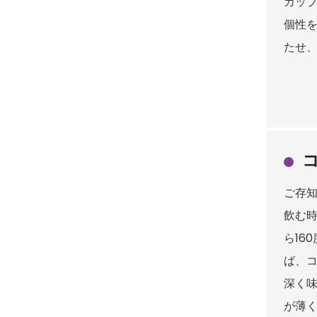
カッ
個性
たせ
ご存
飲む時
ら16
ば、
深く味
が薄