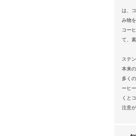
は、
み物
コー
て、
ステ
本来
多く
ーヒ
くと
注意