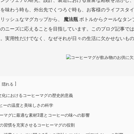
リンクウェアの研究、設計、製造における豊富な経験を活かし
ーを味わう時も、外出先でくつろぐ時も、お客様のライフスタ
イリッシュなマグカップから、
魔法瓶
ボトルからクールなタン
家のニーズに応えることを目指しています。このブログ記事では
す。実用性だけでなく、なぜそれが日々の生活に欠かせないも
[
]
隠れる
料文化におけるコーヒーマグの歴史的意義
ーヒーの温度と美味しさの科学
ーマグに最適な素材3選とコーヒーの味への影響
日の習慣を充実させるコーヒーマグの役割