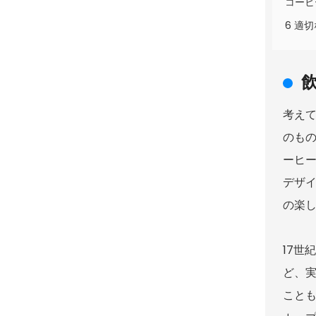
コーヒ
6 適
考え
のも
ーヒ
デザ
の楽
17
ど、
こと