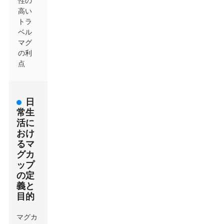
性の
高い
トラ
ベル
マグ
の利
点
日
常生
活に
おけ
るマ
グカ
ップ
の定
義と
目的
マグカ