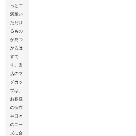
っとご
満足い
ただけ
るもの
が見つ
かるは
ずで
す。当
店のマ
グカッ
プは、
お客様
の個性
や日々
のニー
ズに合