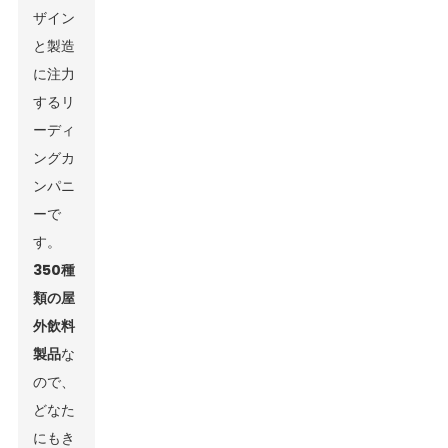
ザイン
と製造
に注力
するリ
ーディ
ングカ
ンパニ
ーで
す。
350種
類の屋
外飲料
製品
な
ので、
どなた
にもき