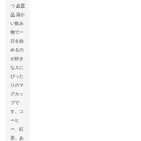
つ
必需
品
温か
い飲み
物で一
日を始
めるの
が好き
な人に
ぴった
りのマ
グカッ
プで
す。コ
ーヒ
ー、紅
茶、あ