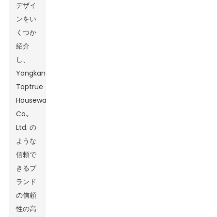
デザイ
ンをい
くつか
紹介
し、
Yongkang
Toptrue
Houseware
Co.,
Ltd. の
ような
信頼で
きるブ
ランド
の信頼
性の高