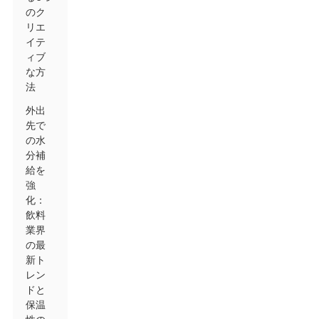
のク
リエ
イテ
ィブ
な方
法
外出
先で
の水
分補
給を
強
化：
飲料
業界
の最
新ト
レン
ドと
保温