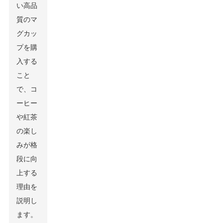
い高品
質のマ
グカッ
プを購
入する
こと
で、コ
ーヒー
や紅茶
の楽し
みが格
段に向
上する
理由を
説明し
ます。