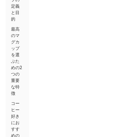
定義
と目
的
最高
のマ
グカ
ップ
を選
ぶた
めの2
つの
重要
な特
徴
コー
ヒー
好き
にお
すす
めの