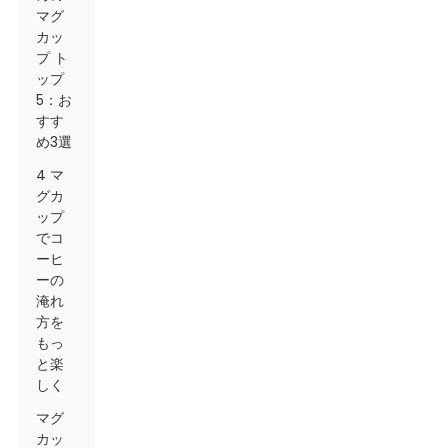
マグ
カッ
プ ト
ップ
5：お
すす
め3選
4 マ
グカ
ップ
でコ
ーヒ
ーの
淹れ
方を
もっ
と楽
しく
マグ
カッ