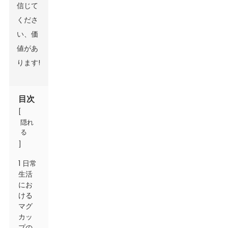
信じて
くださ
い、価
値があ
ります!
目次
[
隠れ
る
]
1 日常
生活
にお
ける
マグ
カッ
プの