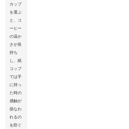
カップ
を選ぶ
と、コ
ーヒー
の温か
さが長
持ち
し、紙
コップ
では手
に持っ
た時の
感触が
損なわ
れるの
を防ぐ