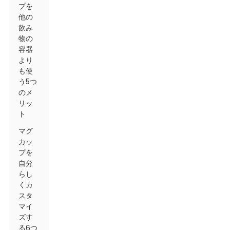
プを
他の
飲み
物の
容器
より
も使
う5つ
のメ
リッ
ト
マグ
カッ
プを
自分
らし
くカ
スタ
マイ
ズす
る6つ