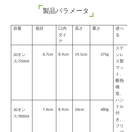
製品パラメータ
容量
底径
口内
高さ
重さ
述べ
ダイ
る
ア
ステ
6.7cm
8.9cm
19.5cm
375g
20オン
ンレ
ス/550ml
ス製
マッ
ト、
断熱
構
造、
ハン
ドル
7.6cm
8.9cm
24cm
480g
30オン
付
ス/900ml
き、
フリ