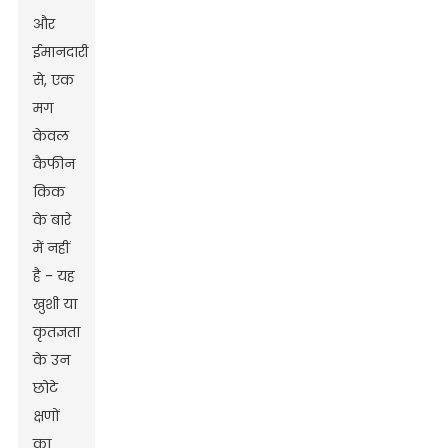
और
ईमानदारी
से, एक
मग
केवल
कैफीन
किक
के बारे
में नहीं
है - यह
खुशी या
कृतज्ञता
के उन
छोटे
क्षणों
का