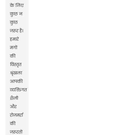
के लिए
कुछ न
कुछ
ज़रूर है।
हमारे
मगों
की
विस्तृत
श्रृंखला
आपकी
व्यक्तिगत
शैली
और
रोज़मर्रा
की
ज़रूरतों