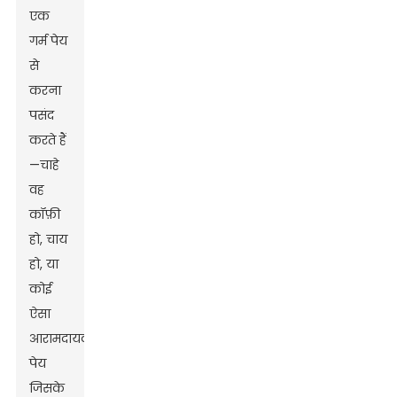
एक
गर्म पेय
से
करना
पसंद
करते हैं
—चाहे
वह
कॉफ़ी
हो, चाय
हो, या
कोई
ऐसा
आरामदायक
पेय
जिसके