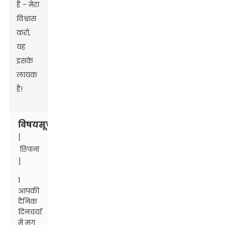
है - मेरा
विश्वास
करो,
यह
इसके
लायक
है!
विषयसूची
[
छिपाना
]
1
आपकी
दैनिक
दिनचर्या
में मग