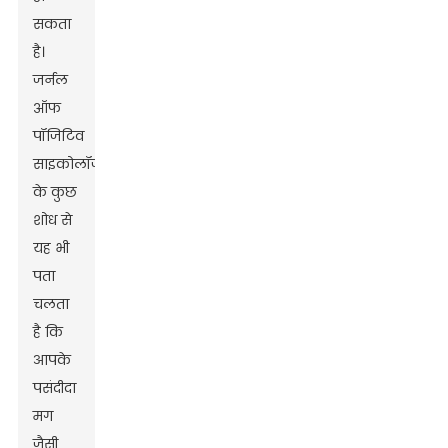
सकता
है।
जर्नल
ऑफ
पॉजिटिव
साइकोलॉजी
के कुछ
शोध से
यह भी
पता
चलता
है कि
आपके
पसंदीदा
मग
जैसी