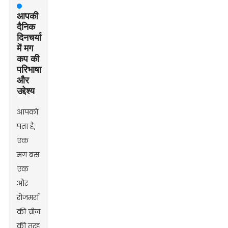
आपकी
दैनिक
दिनचर्या
में मग
कप की
परिभाषा
और
उद्देश्य
आपको
पता है,
एक
मग बस
एक
और
रोजमर्रा
की चीज
की तरह