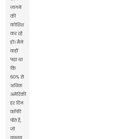
जागने
की
कोशिश
कर रहे
हों। मैंने
कहीं
पढ़ा था
कि
60% से
अधिक
अमेरिकी
हर दिन
कॉफी
पीते हैं,
जो
वास्तव