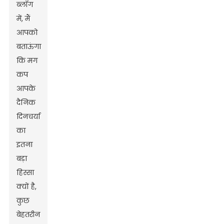
ब्लॉग
में, मैं
आपको
बताऊंगा
कि मग
कप
आपके
दैनिक
दिनचर्या
का
इतना
बड़ा
हिस्सा
क्यों है,
कुछ
बेहतरीन