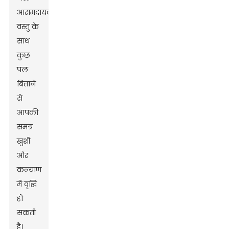
आरामदायक
वस्तु के
साथ
कुछ
पल
बिताने
से
आपकी
समग्र
खुशी
और
कल्याण
में वृद्धि
हो
सकती
है।