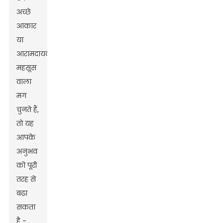
अच्छे
आकार
या
आरामदायक
महसूस
वाला
मग
चुनते हैं,
तो यह
आपके
अनुभव
को पूरी
तरह से
बढ़ा
सकता
है -