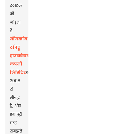
स्टाइल
भी
जोड़ता
है।
योंगकांग
टॉपट्रू
हाउसवेयर
कंपनी
लिमिटेड
हम
2008
से
मौजूद
हैं, और
हम पूरी
तरह
समझते