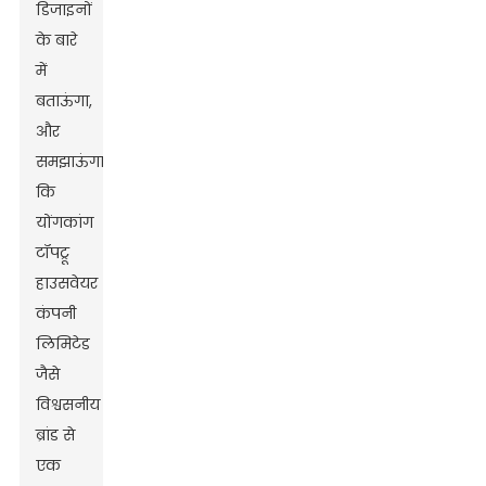
डिजाइनों
के बारे
में
बताऊंगा,
और
समझाऊंगा
कि
योंगकांग
टॉपट्रू
हाउसवेयर
कंपनी
लिमिटेड
जैसे
विश्वसनीय
ब्रांड से
एक