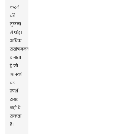
करने
की
तुलना
में थोड़ा
अधिक
संतोषजनक
बनाता
है जो
आपको
वह
स्पर्श
संबंध
नहीं दे
सकता
है।