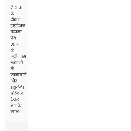
7 यात्रा
के
दौरान
हाइड्रेशन
बढ़ाना:
पेय
उद्योग
के
नवीनतम
रुझानों
से
जानकारी
और
इंसुलेटेड
पोर्टेबल
ट्रैवल
मग के
लाभ