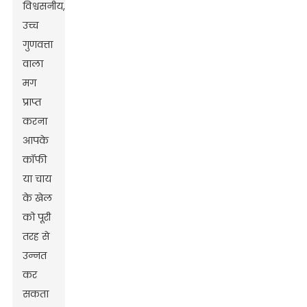
विश्वसनीय,
उच्च
गुणवत्ता
वाला
मग
प्राप्त
करना
आपके
कॉफी
या चाय
के खेल
को पूरी
तरह से
उन्नत
कर
सकता