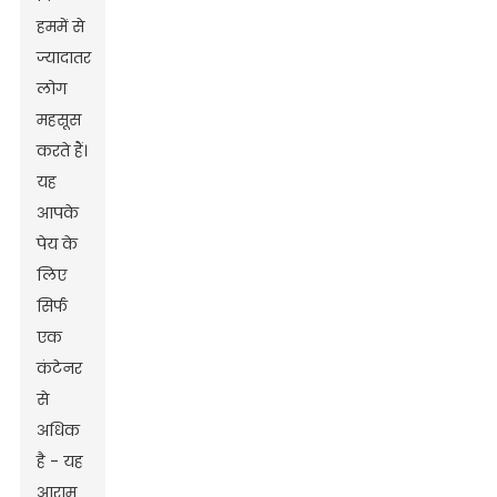
हममें से
ज्यादातर
लोग
महसूस
करते हैं।
यह
आपके
पेय के
लिए
सिर्फ
एक
कंटेनर
से
अधिक
है - यह
आराम