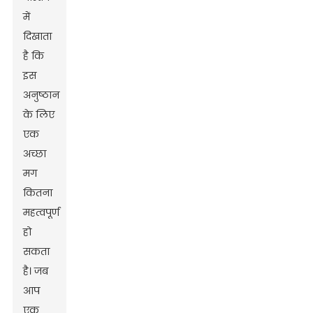
में
दिखाता
है कि
इस
अनुष्ठान
के लिए
एक
अच्छा
मग
कितना
महत्वपूर्ण
हो
सकता
है। जब
आप
एक