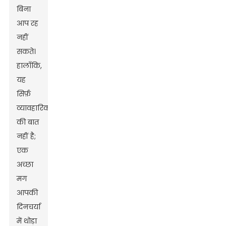
बिना
आप रह
नहीं
सकते।
हालाँकि,
यह
सिर्फ़
व्यावहारिकता
की बात
नहीं है;
एक
अच्छा
मग
आपकी
दिनचर्या
में थोड़ा