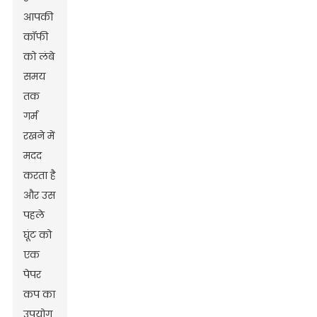
आपकी
कॉफी
को लंबे
समय
तक
गर्म
रखने में
मदद
करता है
और उस
पहले
घूंट को
एक
पेपर
कप का
उपयोग