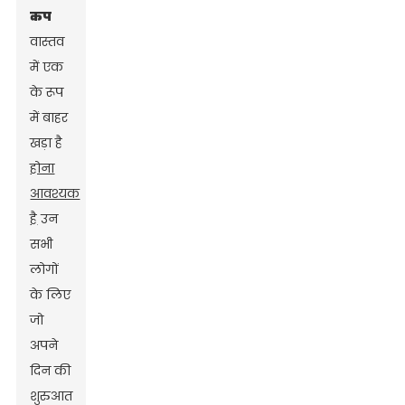
कप
वास्तव
में एक
के रूप
में बाहर
खड़ा है
होना
आवश्यक
है
उन
सभी
लोगों
के लिए
जो
अपने
दिन की
शुरुआत