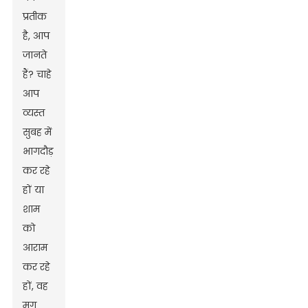
प्रतीक
है, आप
जानते
हैं? चाहे
आप
व्यस्त
सुबह में
भागदौड़
कर रहे
हों या
शाम
को
आराम
कर रहे
हों, वह
मग