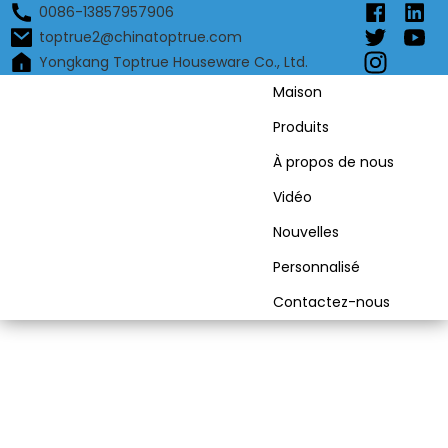
0086-13857957906
toptrue2@chinatoptrue.com
Yongkang Toptrue Houseware Co., Ltd.
Maison
Produits
À propos de nous
Vidéo
Nouvelles
Personnalisé
Contactez-nous