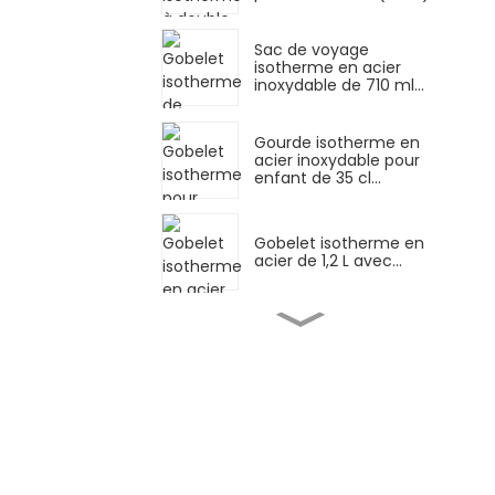
Sac de voyage
isotherme en acier
inoxydable de 710 ml...
Gourde isotherme en
acier inoxydable pour
enfant de 35 cl...
Gobelet isotherme en
acier de 1,2 L avec...
Tasse isotherme en
inox de 1,2 L (40 oz)
avec couvercle anti-
fuite...
Gobelet isotherme en
acier inoxydable de 1,2 L
(40 oz)...