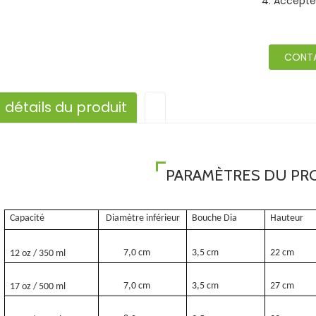
4. Accepter
CONT
détails du produit
PARAMÈTRES DU PR
Capacité
Diamètre inférieur
Bouche Dia
Hauteur
7,0 cm
3,5 cm
22 cm
12 oz / 350 ml
7,0 cm
3,5 cm
27 cm
17 oz / 500 ml