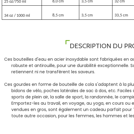
8,0 cm
3,5 cm
32 cm
25 oz/750 ml
8,5 cm
3,5 cm
33,5 cm
34 oz / 1000 ml
DESCRIPTION DU PR
Ces bouteilles d'eau en acier inoxydable sont fabriquées en ac
robuste et antirouille, pour une durabilité exceptionnelle. 
retiennent ni ne transfèrent les saveurs.
Ces gourdes en forme de bouteille de cola s'adaptent à la plu
bidons de vélo, poches latérales de sac à dos, etc. Faciles à
sports de plein air, la salle de sport, la randonnée, le campi
Emportez-les au travail, en voyage, au yoga, en cours ou
vendues en gros, sont également un cadeau parfait pour T
toute autre occasion, pour les femmes, les hommes et les