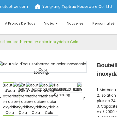
inatoptrue.com
Yongkang Toptrue Houseware Co., Ltd.
À Propos De Nous
Vidéo
Nouvelles
Personnalisé
le d'eau isotherme en acier inoxydable Cola
Bouteil
Loading...
Loading...
inoxyda
1. Matériau
2. Isolatio
plus de 24
3. Capacité
ml / 2000 