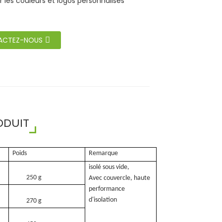
 les couleurs et logos personnalisés
ACTEZ-NOUS
ODUIT
Poids
Remarque
isolé sous vide,
250 g
Avec couvercle, haute
performance
d'isolation
270 g