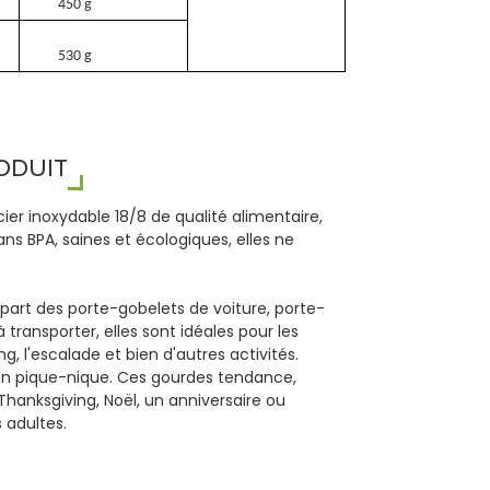
450 g
530 g
ODUIT
ier inoxydable 18/8 de qualité alimentaire,
Sans BPA, saines et écologiques, elles ne
part des porte-gobelets de voiture, porte-
 transporter, elles sont idéales pour les
ng, l'escalade et bien d'autres activités.
 en pique-nique. Ces gourdes tendance,
hanksgiving, Noël, un anniversaire ou
 adultes.