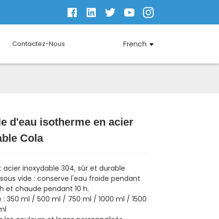
Contactez-Nous
French
le d'eau isotherme en acier
Loading...
Loading...
Loading...
Loading...
ble Cola
 : acier inoxydable 304, sûr et durable
n sous vide : conserve l'eau froide pendant
 h et chaude pendant 10 h.
 : 350 ml / 500 ml / 750 ml / 1000 ml / 1500
ml