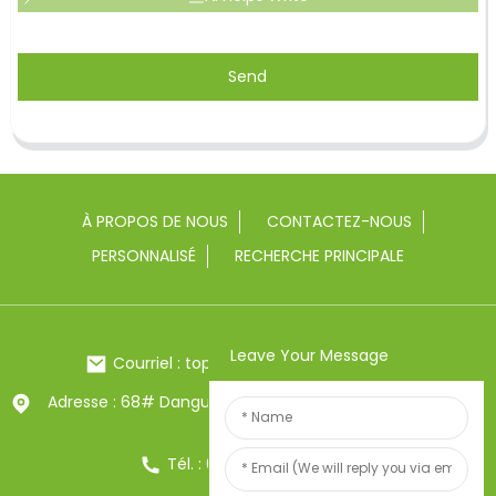
Send
À PROPOS DE NOUS
CONTACTEZ-NOUS
PERSONNALISÉ
RECHERCHE PRINCIPALE
Leave Your Message
Courriel : toptrue2@chinatoptrue.com
Adresse : 68# Dangui Road, ville de Yongkang, Zhejiang,
Chine
Tél. : 0086-13857957906