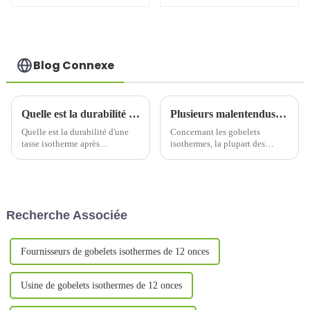
paille
avec poignée
Blog Connexe
Quelle est la durabilité de la tasse thermos après polissage ?
Plusieurs malentendus lors de l'achat d'une tasse thermos
Quelle est la durabilité d'une
Concernant les gobelets
tasse isotherme après
isothermes, la plupart des
polissage ? Le polissage peut
consommateurs ont tendance à
améliorer considérablement la
penser qu'ils achètent des
durabilité d'une tasse
gobelets de mauvaise qualité
isotherme, notamment sur les
ou trop chers. Examinons ci-
points suivants : lissé et propre,
dessous quelques idées reçues
Recherche Associée
réduction des…
concernant l'achat de ces
gobelets.
Fournisseurs de gobelets isothermes de 12 onces
Usine de gobelets isothermes de 12 onces