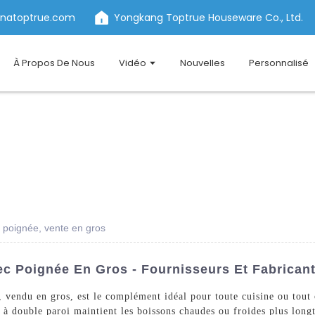
inatoptrue.com
Yongkang Toptrue Houseware Co., Ltd.
À Propos De Nous
Vidéo
Nouvelles
Personnalisé
 poignée, vente en gros
ec Poignée En Gros - Fournisseurs Et Fabrican
 vendu en gros, est le complément idéal pour toute cuisine ou tout 
ion à double paroi maintient les boissons chaudes ou froides plus long