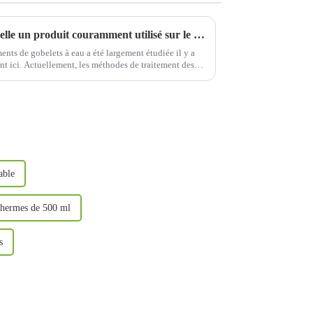
La doublure extensible sera-t-elle un produit couramment utilisé sur le marché des gobelets à eau à l’avenir ?
nts de gobelets à eau a été largement étudiée il y a
nt ici. Actuellement, les méthodes de traitement des
able
othermes de 500 ml
s