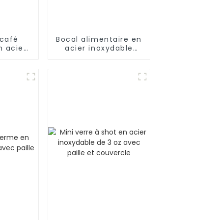
 café
Bocal alimentaire en
n acier
acier inoxydable
e 30 oz
isolé sous vide de
gnée
500 ml avec cuillère
et poignée