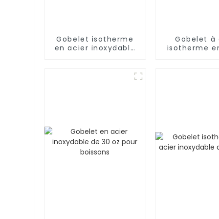
Gobelet isotherme
Gobelet à
en acier inoxydable
isotherme e
de 40 oz avec
inoxydable d
poignée et paille,
avec poi
garde au frais
pendant 24 h