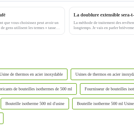
afé
ent que vous choisissez peut avoir un
La méthode de traitement des revêteme
e gens utilisent les termes « tasse »
longtemps. Je vais en parler brièveme
revêtements de gobelets à eau…
Usine de thermos en acier inoxydable
Usines de thermos en acier inoxyd
bricants de bouteilles isothermes de 500 ml
Fournisseur de bouteilles is
Bouteille isotherme 500 ml d'usine
Bouteille isotherme 500 ml Usine