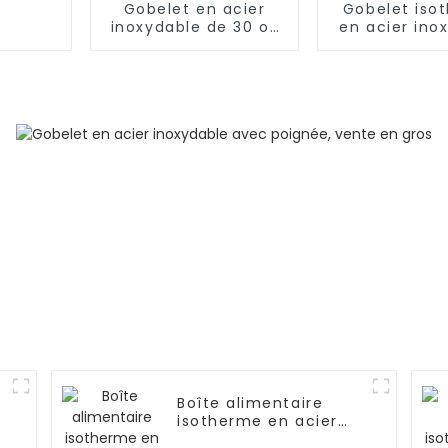
Gobelet en acier
Gobelet iso
inoxydable de 30 oz
en acier ino
pour boissons
avec pai
Boîte alimentaire
isotherme en acier
inoxydable 1,2 L/1,5 L