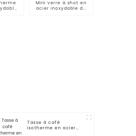
therme
Mini verre à shot en
xydable
acier inoxydable de
lle
3 oz avec paille et
couvercle
Tasse à café
isotherme en acier
inoxydable de 12 oz