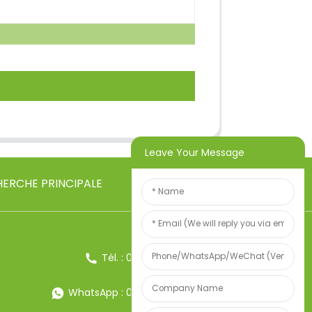
Leave Your Message
ERCHE PRINCIPALE
Tél. : 0086-13857957906
WhatsApp : 0086-13857957906